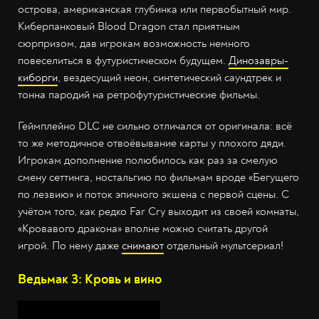
острова, американская глубинка или первобытный мир.
Киберпанковый Blood Dragon стал приятным
сюрпризом, дав игрокам возможность немного
повеселиться в футуристическом будущем.
Динозавры-
киборги
, вездесущий неон, синтетический саундтрек и
тонна пародий на ретрофутуристические фильмы.
Геймплейно DLC не сильно отличался от оригинала: всё
то же методичное отвоёвывание карты у плохого дяди.
Игрокам дополнение полюбилось как раз за смелую
смену сеттинга, ностальгию по фильмам вроде «Бегущего
по лезвию» и поток эпичного экшена с первой сцены. С
учётом того, как редко Far Cry выходит из своей комнаты,
«Кровавого дракона» вполне можно считать другой
игрой. По нему даже
снимают
отдельный мультсериал!
Ведьмак 3: Кровь и вино