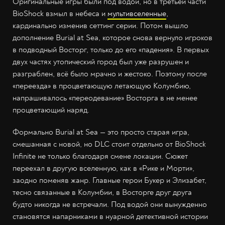
Оригинальные игры были под водой, но в третьей части
BioShock взмыл в небеса и
мультивселенные
,
кардинально изменив сеттинг серии. Потом вышло
дополнение Burial at Sea, которое снова вернуло игроков
в подводный Восторг, только до его «падения». В первых
двух частях утопический город был уже разрушен и
разграблен, всё было мрачно и жестоко. Поэтому после
«переезда» в процветающую летающую Колумбию,
напрашивалось «переодевание» Восторга в не менее
процветающий наряд.
Формально Burial at Sea — это просто старая игра,
смешанная с новой, но DLC стоит отдельно от BioShock
Infinite не только благодаря смене локации. Сюжет
переехал в другую вселенную, как в «Рике и Морти»,
заодно поменяв жанр. Главные герои Букер и Элизабет,
тесно связанные в Колумбии, в Восторге друг друга
будто никогда не встречали. Под водой они вынужденно
становятся напарниками в нуарной детективной истории