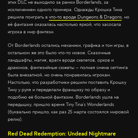
этих DLC не выходило за рамки Borderlands, за
исключением одного примера. Однажды Крошка Тина
решила поиграть в
что-то вроде Dungeons & Dragons
, но
её фантазия оказалась настолько яркой, что засосала
игрока в мир фэнтези.
От Borderlands остались механики, графика и тон игры, в
остальном же это было что-то новое. Сказочные
ландшафты, магия, враги вроде скелетов, орков и
драконов, фэнтезийные сюжеты — полная смена сеттинга
была внезапной, но очень понравилась игрокам.
Настолько, что разработчики решили поставить Крошку
Тину у руля и переделали франшизу по образу и
подобию её больной фантазии. Borderlands ушла на
передышку, пришло время Tiny Tina’s Wonderlands
(буквально пришло, как раз 25 марта состоялся мировой
релиз).
Red Dead Redemption: Undead Nightmare