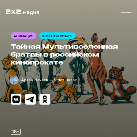
АНИМАЦИЯ
КИНО И СЕРИАЛЫ
Тайная Мультивселенная
братвы в российском
кинопрокате
— 5 лет назад
Артём Нечаев