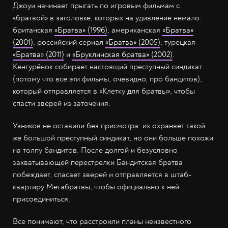
Джоуи начинает прыгать по игровым фильмам с
«братвой» в заголовке, которых на удивление немало:
британская
«Братва» (1996)
, американская
«Братва»
(2001)
, российский сериал
«Братва» (2005)
, турецкая
«Братва» (2011)
и
«Бруклинская братва» (2002)
.
Кенгурёнок собирает настоящий преступный синдикат
(потому что все эти фильмы, очевидно, про бандитов),
который отправляется в «Клетку для братвы», чтобы
спасти зверей из заточения.
Узников не оставили без присмотра: их охраняет такой
же большой преступный синдикат, но они больше похожи
на толпу бандитов. После долгой и безусловно
захватывающей перестрелки Бандитская братва
побеждает, спасает зверей и отправляется в штаб-
квартиру Мегабратвы, чтобы официально к ней
присоединиться.
Все понимают, что расстроили планы неизвестного