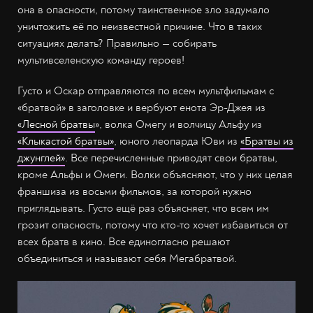
она в опасности, потому таинственное зло задумало
уничтожить её по неизвестной причине. Что в таких
ситуациях делать? Правильно — собирать
мультивселенскую команду героев!
Густо и Оскар отправляются по всем мультфильмам с
«братвой» в заголовке и вербуют енота Эр-Джея из
«Лесной братвы
», волка Омегу и волчицу Альфу из
«Клыкастой братвы»
, юного леопарда Юви из
«Братвы из
джунглей»
. Все перечисленные приводят свои братвы,
кроме Альфы и Омеги. Волки объясняют, что у них целая
франшиза из восьми фильмов, за которой нужно
приглядывать. Густо ещё раз объясняет, что всем им
грозит опасность, потому что кто-то хочет избавиться от
всех братв в кино. Все единогласно решают
объединиться и называют себя Мегабратвой.