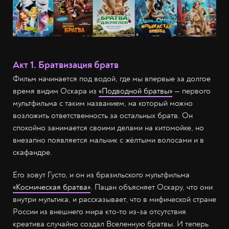
Акт 1. Братвизация братв
Фильм начинается под водой, где мы впервые за долгое
время видим Оскара из
«Подводной братвы»
— первого
мультфильма с таким названием, на который можно
возложить ответственность за остальных братв. Он
спокойно занимается своими делами на китомойке, но
внезапно появляется мальчик с жёлтыми волосами и в
скафандре.
Его зовут Густо, и он из бразильского мультфильма
«Космическая братва»
. Пацан объясняет Оскару, что они
внутри мультика, и рассказывает, что в мифической стране
России из внешнего мира кто-то из-за отсутствия
креатива случайно создал Вселенную братвы. И теперь