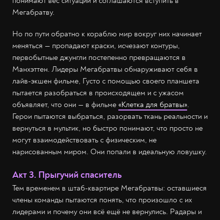
понимают вес ситуации и соглашаются вступить в
Мегабратву.
Но по пути обратно к кораблю мир вокруг них начинает
меняться — пропадают краски, исчезают контуры,
первобытные джунгли постепенно превращаются в
Манхэттен. Лидеры Мегабратвы обнаруживают себя в
лайв-экшен фильме, Густо с помощью своего планшета
пытается разобраться в происходящем и с ужасом
объявляет, что они — в фильме
«Клетка для братвы»
.
Герои пытаются выбраться, разорвать ткань реальности и
вернуться в мультик, но быстро понимают, что просто не
могут взаимодействовать с физическим, не
нарисованным миром. Они попали в идеальную ловушку.
Акт 3. Прыгучий спаситель
Тем временем в штаб-квартире Мегабратвы: оставшиеся
члены команды пытаются понять, что произошло с их
лидерами и почему они всё ещё не вернулись. Радары и