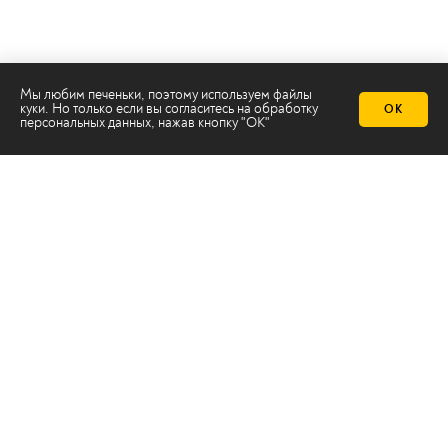
Мы любим печеньки, поэтому используем файлы
куки. Но только если вы согласитесь на
обработку
ОК
Телеканал 2х2
персональных данных
, нажав кнопку "ОК"
Онлайн-эфир
Все авторы
Все темы
© ООО «ТРК «2Х2», 2026
Правовая информация
Политика конфиденциальности
Сайт содержит рекомендательные технологии
Сделано на
Ghost