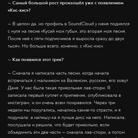
— Самый большой рост произошёл уже с появлением
«Кис-кис»?
— В целом да, но профиль в SoundCloud у меня поднялся
с нуля на песне «Кусай мои губы», это вторая моя песня.
После неё с пяти подписчиков я выросла сразу до двух
тысяч. Но больше всего, конечно, с «Кис-кис».
— Как появился этот трек?
— Сначала я написала часть песни, когда начала
встречаться с мальчиком из Валенсии, русским, его зовут
Даня. У нас была такая прикольная лав-стори. Я
записала первый куплет и припевчик, опубликовала в
инстаграм, и он очень всем понравился. Через три
недели мы поругались, начались какие-то страсти, и я
подумала: а напишу-ка я лучше дисс на него. Написала,
послушала и решила, что будет прикольно, если
объединить эти две части — сначала лав-стори, а потом