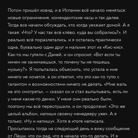
Потом пришёл ковид, и в Испании всё начало меняться:
новые ограничения, комендантские часы и так далее.
Тогда все начали обсуждать, кто когда уезжает домой. А я
такая: «Что? У нас так всё клёво, куда вы собрались?». И
реально всё поразлетались, и я осталась практически
одна, буквально один друг и мальчик этот из «Кис-кис».
Как-то мы гуляли с Даней, и он спросил: «Вот если ты
ничем не занимаешься, то почему ты не пишешь
музыку?». Я попыталась объяснить, что устала и мне
ничего не хочется, а он ответил, что это как-то тупо с
талантом и возможностями ничего не делать. «Мне жаль
на это смотреть», — сказал он и стал выпытывать, есть ли
у меня какие-то демки. У меня они реально были,
поэтому мы всё переслушали, и он продолжил: «Это же
целый альбом, напиши своему менеджеру уже». А я
только: «Ну и напишу». Хотя в итоге написала.
Просыпаюсь тогда на следующий день и вижу сообщение
от Лёши, что он рад, что я начала что-то делать. И я