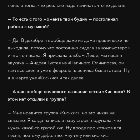
поняла тогда, что реально надо начинать что-то делать.
— То есть с того момента твои будни — постоянная
работа с музыкой?
— Да. В декабре я вообще даже из дома практически не
выходила, потому что постоянно сидела за компьютером
и что-то писала. Я прислала альбом Лёше, мы нашли
звукача — Андрея Густея из «Папиного Олимпоса», он
нам всё свёл и уже в феврале пластинка была готова. Ну
а в марте уже «Кис-кис» и так далее.
— А как вообще появилось название песни «Кис-кис»? В
этом нет отсылки к группе?
— Мне нравится группа «Кис-кис», но это никак не
связано. Я когда написала пару строк, подумала, что
нужен какой-то крутой хук. Ну вроде про котиков вся
песня, поэтому дефолтно: мяу-мяу или кис-кис.