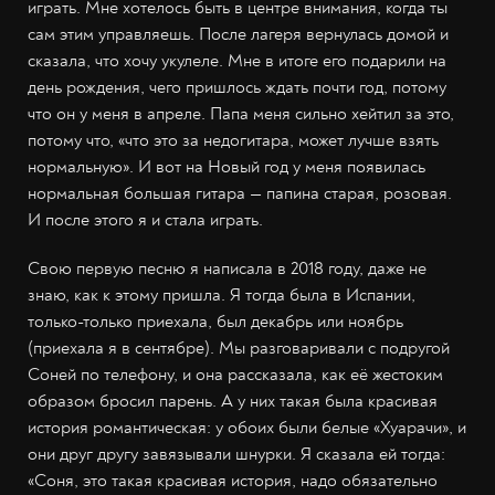
играть. Мне хотелось быть в центре внимания, когда ты
сам этим управляешь. После лагеря вернулась домой и
сказала, что хочу укулеле. Мне в итоге его подарили на
день рождения, чего пришлось ждать почти год, потому
что он у меня в апреле. Папа меня сильно хейтил за это,
потому что, «что это за недогитара, может лучше взять
нормальную». И вот на Новый год у меня появилась
нормальная большая гитара — папина старая, розовая.
И после этого я и стала играть.
Свою первую песню я написала в 2018 году, даже не
знаю, как к этому пришла. Я тогда была в Испании,
только-только приехала, был декабрь или ноябрь
(приехала я в сентябре). Мы разговаривали с подругой
Соней по телефону, и она рассказала, как её жестоким
образом бросил парень. А у них такая была красивая
история романтическая: у обоих были белые «Хуарачи», и
они друг другу завязывали шнурки. Я сказала ей тогда:
«Соня, это такая красивая история, надо обязательно