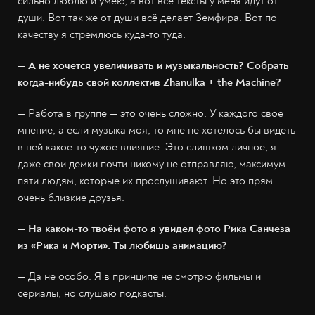
сильно люблю и умею, а вот все тексты у меня идут от
души. Вот так же от души всё делает Земфира. Вот по
качеству я стремлюсь куда-то туда.
— А не хочется увеличивать и музыкальность? Собрать
когда-нибудь свой коллектив Zhanulka + the Machine?
— Работа в группе — это очень сложно. У каждого своё
мнение, а если музыка моя, то мне не хотелось бы видеть
в ней какое-то чужое влияние. Это слишком личное, я
даже свои демки почти никому не отправляю, максимум
пяти людям, которые их прослушивают. Но это прям
очень близкие друзья.
— На каком-то твоём фото я увидел фото Рика Санчеза
из «Рика и Морти». Ты любишь анимацию?
— Да не особо. Я в принципе не смотрю фильмы и
сериалы, но слушаю подкасты.