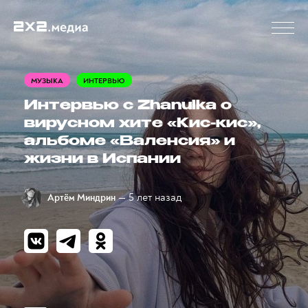
МУЗЫКА
ИНТЕРВЬЮ
Интервью с Zhanulka о
вирусном хите «Кис-кис»,
альбоме «Валенсия» и
жизни в Испании
— 5 лет назад
Артём Миндрин