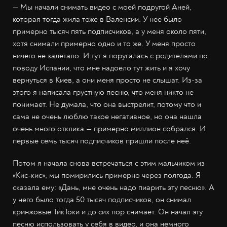
— Мы начали снимать видео с моей подругой Аней,
которая тогда жила тоже в Валенсии. У неё было
примерно тысяч пять подписчиков, а у меня около пяти,
хотя снимали примерно одно и то же. У меня просто
ничего не залетало. И тут я поругалась с родителями по
поводу Испании, что мне надоело тут жить и я хочу
вернуться в Киев, а они меня просто не слышат. Из-за
этого я написала грустную песню, что меня никто не
понимает. Не думала, что она выстрелит, потому что и
сама не очень люблю такое негативное, но она нашла
очень много отклика — примерно миллион собрался. И
первые семь тысяч подписчиков пришли после неё.
Потом я начала снова встречаться с этим мальчиком из
«Кис-кис», мы помирились примерно через полгода. Я
сказала ему: «Дань, мне очень надо пиарить эту песню». А
у него было тогда 50 тысяч подписчиков, он снимал
кринжовые ТикТоки и до сих пор снимает. Он начал эту
песню использовать у себя в видео, и она немного