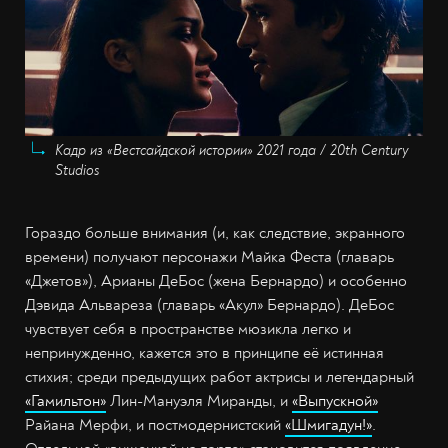
Кадр из «Вестсайдской истории» 2021 года / 20th Century
Studios
Гораздо больше внимания (и, как следствие, экранного
времени) получают персонажи Майка Феста (главарь
«Джетов»), Арианы ДеБос (жена Бернардо) и особенно
Дэвида Альвареза (главарь «Акул» Бернардо). ДеБос
чувствует себя в пространстве мюзикла легко и
непринужденно, кажется это в принципе её истинная
стихия; среди предыдущих работ актрисы и легендарный
«Гамильтон»
Лин-Мануэля Миранды, и
«Выпускной»
Райана Мерфи, и постмодернистский
«Шмигадун!»
.