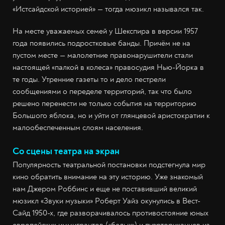
«Истсайдской историей» — тогда мюзикл назывался так.
На месте уважаемых семей у Шекспира в версии 1957
года появились подростковые банды. Причём не на
пустом месте — малолетние правонарушители стали
настоящей «палкой в колеса» правосудия Нью-Йорка в
те годы. Утренние газеты то и дело пестрели
сообщениями о переделе территорий, так что было
решено перенести не только события на территорию
Большого яблока, но и уйти от глянцевой аристократии к
малообеспеченным слоям населения.
Со сцены театра на экран
Популярность театральной постановки подстегнула мир
кино обратить внимание на эту историю. Уже знакомый
нам Джером Роббинс и еще не поставивший великий
мюзикл «Звуки музыки» Роберт Уайз окунулись в Вест-
Сайд 1950-х, где разворачивалось противостояние юных