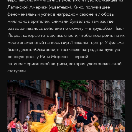
европейских иммигрантов («белых») и пуэрториканцев из
Латинской Америки («цветных»). Кино, получившее
феноменальный успех в наградном сезоне и любовь
миллионов зрителей, снимали буквально там же, где
разворачивалось действие по сюжету — в трущобах Нью-
Йорка, которые готовились снести, чтобы построить на их
месте знаменитый на весь мир Линкольн-центр. У фильма
было десять «Оскаров», в том числе награда за лучшую
женскую роль у Риты Морено — первой
латиноамериканской актрисы, которая удостоилась этой
статуэтки.