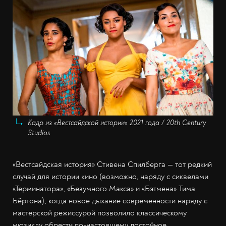
Кадр из «Вестсайдской истории» 2021 года / 20th Century
Studios
«Вестсайдская история» Стивена Спилберга — тот редкий
случай для истории кино (возможно, наряду с сиквелами
«Терминатора», «Безумного Макса» и «Бэтмена» Тима
Бёртона), когда новое дыхание современности наряду с
мастерской режиссурой позволило классическому
мюзиклу обрести по-настоящему достойное