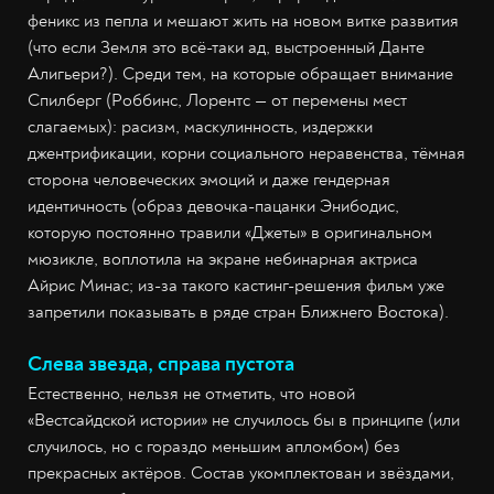
феникс из пепла и мешают жить на новом витке развития
(что если Земля это всё-таки ад, выстроенный Данте
Алигьери?). Среди тем, на которые обращает внимание
Спилберг (Роббинс, Лорентс — от перемены мест
слагаемых): расизм, маскулинность, издержки
джентрификации, корни социального неравенства, тёмная
сторона человеческих эмоций и даже гендерная
идентичность (образ девочка-пацанки Энибодис,
которую постоянно травили «Джеты» в оригинальном
мюзикле, воплотила на экране небинарная актриса
Айрис Минас; из-за такого кастинг-решения фильм уже
запретили показывать в ряде стран Ближнего Востока).
Слева звезда, справа пустота
Естественно, нельзя не отметить, что новой
«Вестсайдской истории» не случилось бы в принципе (или
случилось, но с гораздо меньшим апломбом) без
прекрасных актёров. Состав укомплектован и звёздами,