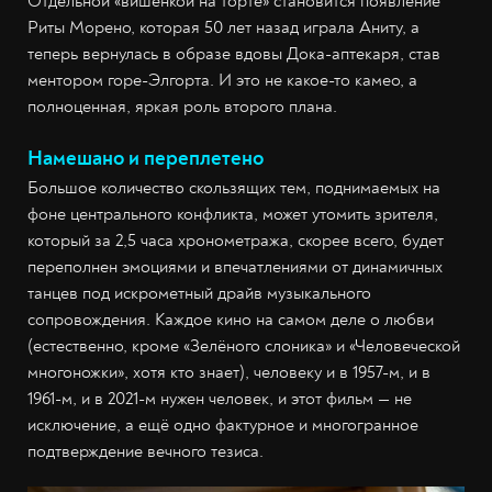
Отдельной «вишенкой на торте» становится появление
Риты Морено, которая 50 лет назад играла Аниту, а
теперь вернулась в образе вдовы Дока-аптекаря, став
ментором горе-Элгорта. И это не какое-то камео, а
полноценная, яркая роль второго плана.
Намешано и переплетено
Большое количество скользящих тем, поднимаемых на
фоне центрального конфликта, может утомить зрителя,
который за 2,5 часа хронометража, скорее всего, будет
переполнен эмоциями и впечатлениями от динамичных
танцев под искрометный драйв музыкального
сопровождения. Каждое кино на самом деле о любви
(естественно, кроме «Зелёного слоника» и «Человеческой
многоножки», хотя кто знает), человеку и в 1957-м, и в
1961-м, и в 2021-м нужен человек, и этот фильм — не
исключение, а ещё одно фактурное и многогранное
подтверждение вечного тезиса.