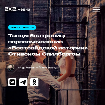
КИНО И СЕРИАЛЫ
Танцы без границ:
переосмысление
«Вестсайдской истории»
Стивеном Спилбергом
— 5 лет назад
Тимур Алиев