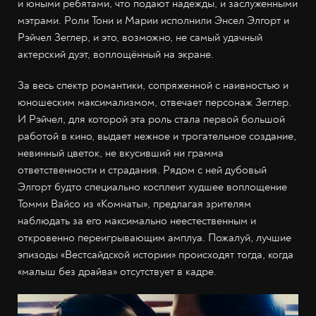
и юными ребятами, что подают надежды, и заслуженными
мэтрами. Роли Тони и Марии исполнили Энсел Элгорт и
Рэйчел Зеглер, и это, возможно, не самый удачный
актерский дуэт, воплощённый на экране.
За весь спектр романтики, сопряженной с наивностью и
юношеским максимализмом, отвечает персонаж Зеглер.
И Рэйчел, для которой эта роль стала первой большой
работой в кино, выдает нежное и трогательное создание,
невинный цветок, не вкусивший ни грамма
ответственности и страдания. Рядом с ней дубовый
Элгорт будто специально косплеит худшее воплощение
Томми Вайсо из «Комнаты», предлагая зрителям
наблюдать за его максимально неестественным и
откровенно переигрывающим амплуа. Пожалуй, лучшие
эпизоды «Вестсайдской истории» происходят тогда, когда
«малыш без драйва» отсутствует в кадре.