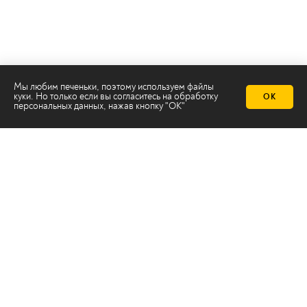
Мы любим печеньки, поэтому используем файлы
куки. Но только если вы согласитесь на
обработку
ОК
персональных данных
, нажав кнопку "ОК"
Телеканал 2х2
Онлайн-эфир
Все авторы
Все темы