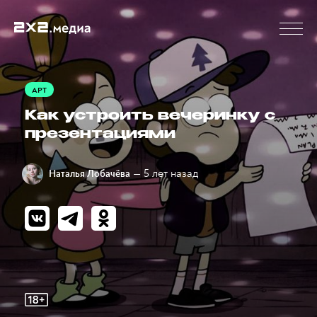
АРТ
Как устроить вечеринку с
презентациями
— 5 лет назад
Наталья Лобачёва