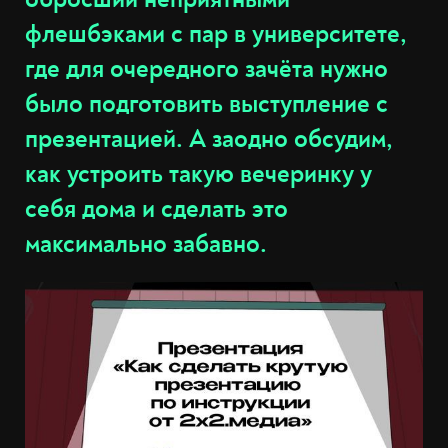
флешбэками с пар в университете,
где для очередного зачёта нужно
было подготовить выступление с
презентацией. А заодно обсудим,
как устроить такую вечеринку у
себя дома и сделать это
максимально забавно.