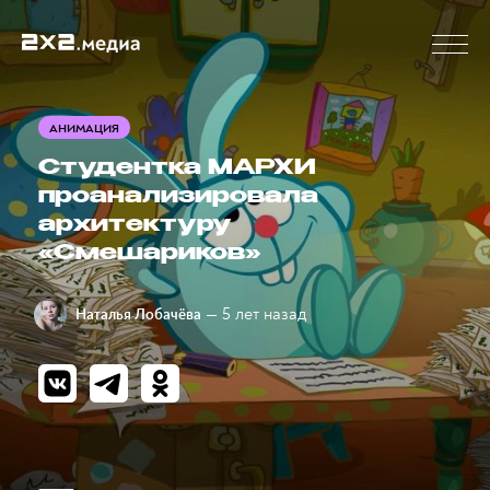
АНИМАЦИЯ
Студентка МАРХИ
проанализировала
архитектуру
«Смешариков»
— 5 лет назад
Наталья Лобачёва