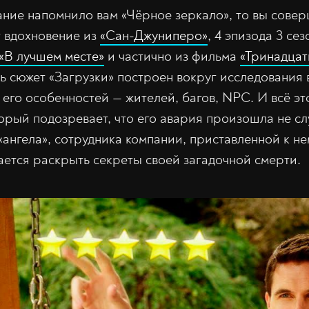
ание напомнило вам «Чёрное зеркало», то вы сове
т вдохновение из
«Сан-Джуниперо»
, 4 эпизода 3 се
«В лучшем месте»
и частично из фильма
«Тринадцат
сь сюжет «Загрузки» построен вокруг исследования
 его особенностей — жителей, багов, NPC. И всё эт
орый подозревает, что его авария произошла не сл
ангела», сотрудника компании, приставленной к не
ается раскрыть секреты своей загадочной смерти.