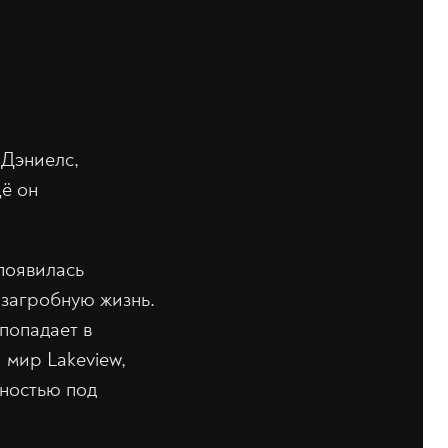
 Дэниелс,
щё он
появилась
 загробную жизнь.
попадает в
 мир Lakeview,
лностью под