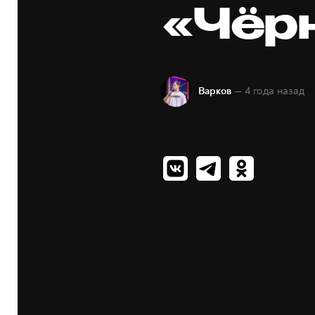
«Чёр
— 4 года назад
Варков