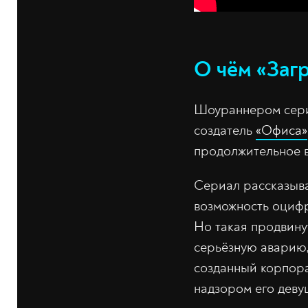
О чём «Заг
Шоураннером сериа
создатель
«Офиса»
продолжительное 
Сериал рассказыва
возможность оцифр
Но такая продвину
серьёзную аварию,
созданный корпора
надзором его дев