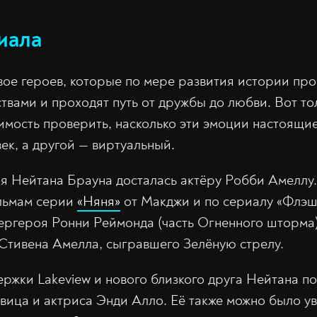
иала
вое героев, которые по мере развития истории про
твами и проходят путь от дружбы до любви. Вот тол
имость проверить, насколько эти эмоции настоящие,
ек, а другой — виртуальный.
оя Нейтана Брауна досталась актёру Робби Амеллу
ильмам серии
«Няня»
от Макджи и по сериалу «Флэш
ергероя Ронни Реймонда (часть Огненного шторма).
Стивена Амелла, сыгравшего Зелёную стрелу.
ржки Lakeview и нового близкого друга Нейтана п
вица и актриса Энди Алло. Её также можно было ув