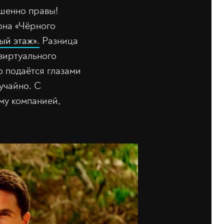
ршенно правы!
зона «Чёрного
ый этаж».
Разница
 виртуального
о подаётся глазами
учайно. С
му компанией,