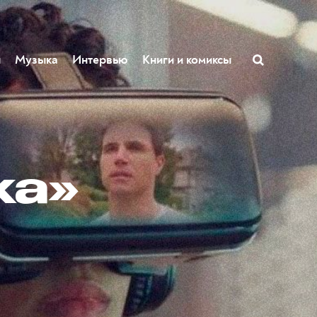
ы
Музыка
Интервью
Книги и комиксы
ка»