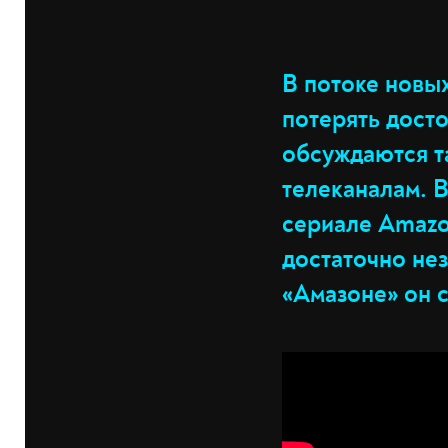
В потоке новы
потерять дост
обсуждаются та
телеканалам. В
сериале Amazo
достаточно не
«Амазоне» он 