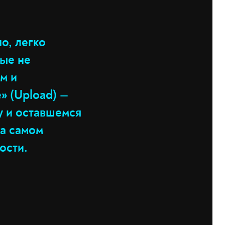
о, легко
ые не
м и
» (Upload) —
у и оставшемся
на самом
ности.