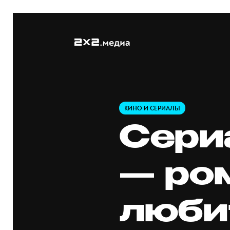
КИНО И СЕРИАЛЫ
Сери
— ро
люби