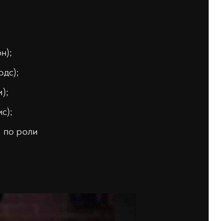
н);
дс);
);
с);
й по роли