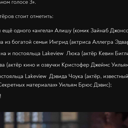
ном голосе 3».
тёров стоит отметить:
 ещё одного «ангела» Алишу (комик Зайнаб Джонсо
а из богатой семьи Ингрид (актриса Аллегра Эдвар
на и постояльца Lakeview Люка (актёр Кевин Бигли
а (актёр кино и озвучки Кристофер Джеймс Уильям
стояльца Lakeview Дэвида Чоука (актёр, известны
Секретных материалах» Уильям Брюс Дэвис);
!