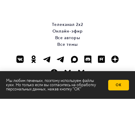
Телеканал 2х2
Онлайн-эфир
Все авторы
Все темы
Мы любим печеньки, поэтому используем файлы
куки. Но только если вы согласитесь на
обработку
ОК
персональных данных
, нажав кнопку "ОК"
© ООО «ТРК «2Х2», 2026
Правовая информация
Политика конфиденциальности
Сайт содержит рекомендательные технологии
Сделано на
Ghost
batman@2x2tv.ru