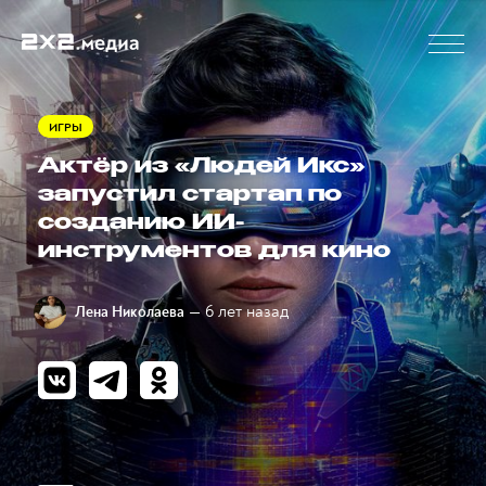
ИГРЫ
Актёр из «Людей Икс»
запустил стартап по
созданию ИИ-
инструментов для кино
— 6 лет назад
Лена Николаева