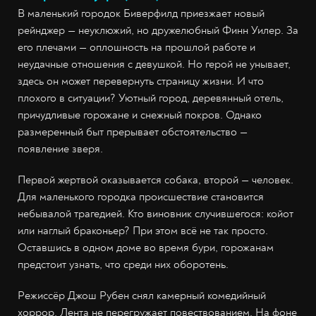
В маленький городок Биверфилд приезжает новый
рейнджер — неуклюжий, но дружелюбный Финн Уилер. За
его плечами — оплошность на прошлой работе и
неудачные отношения с девушкой. Но герой не унывает,
здесь он может перевернуть страницу жизни. И что
плохого в ситуации? Уютный город, деревянный отель,
причудливые горожане и снежный покров. Однако
размеренный быт прерывает обстоятельство —
появление зверя.
Первой жертвой оказывается собака, второй — человек.
Для маленького городка происшествие становится
небывалой трагедией. Кто виновник случившегося: койот
или наглый браконьер? При этом всё не так просто.
Оставшись в одном доме во время бури, горожанам
предстоит узнать, что среди них оборотень.
Режиссёр Джош Рубен снял камерный комедийный
хоррор. Лента не перегружает повествованием. На фоне