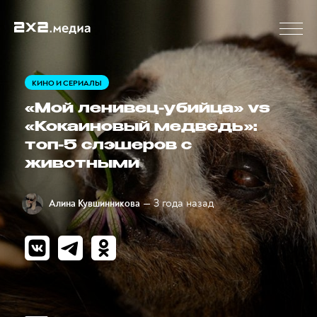
КИНО И СЕРИАЛЫ
«Мой ленивец-убийца» vs
«Кокаиновый медведь»:
топ-5 слэшеров с
животными
— 3 года назад
Алина Кувшинникова