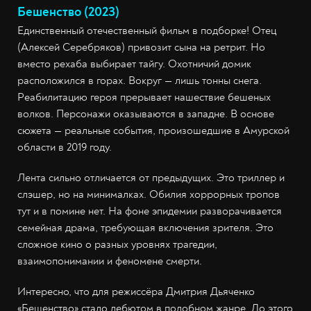
Бешенство (2023)
Единственный отечественный фильм в подборке! Отец
(Алексей Серебряков) привозит сына на ретрит. Но
вместо рехаба выбирает тайгу. Охотничий домик
расположился в горах. Вокруг — лишь тонны снега.
Реабилитацию героя прерывает нашествие бешеных
волков. Персонажи оказываются в западне. В основе
сюжета — реальные события, произошедшие в Амурской
области в 2019 году.
Лента сильно отличается от предыдущих. Это триллер и
слэшер, но на минималках. Обилия хоррорных тропов
тут и в помине нет. На фоне эпидемии разворачивается
семейная драма, требующая включения зрителя. Это
сложное кино о разных уровнях трагедии,
взаимопонимании и феномене смерти.
Интересно, что для режиссёра Дмитрия Дьяченко
«Бешенство» стало дебютом в подобном жанре. До этого