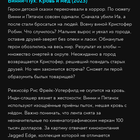
Винни-Пух: Кровь и мёд (2023)
Герои детской сказки перекочевали в хоррор. По сюжету
Винни и Пятачок совсем одичали. Сначала убили Иа, а
после стали бросаться на людей. Всему виной Кристофер
Робин. Что случилось? Мальчик вырос и уехал из города,
оставив друзей-зверят без опеки и ласки. Обманутые
герои обозлились на весь мир. Результат их злобы —
множество смертей в округе. Неожиданно в город
возвращается Кристофер, решивший повидать старых
друзей. Но чем закончится встреча? Сможет ли герой
образумить былых товарищей?
Режиссёр Рис Фрейк-Уотерфилд не скупится на кровь.
Инди-слэшер вязнет в жестокости: Винни и Пятачок
используют изощрённые приёмы пыток, мешая кровь с
мёдом. Важно понимать, что лента снята за
незначительные по кинематографическим меркам 100
тысяч долларов. За картину отвечает кинокомпания
Jagged Edge, коллекция которой не отличается