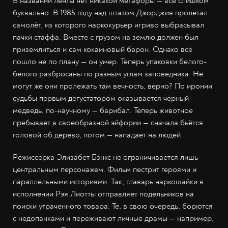
В названии ленты нет никакой метафоры — всё слишком
буквально. В 1985 году над штатом Джорджия пролетал
самолёт, из которого наркокурьер игриво выбрасывал
пачки стаффа. Вместе с грузом на землю должен был
приземлиться и сам кокаиновый барон. Однако всё
пошло не по плану — он умер. Теперь упаковки белого-
белого разбросаны по разным углам заповедника. Не
могут же они пролежать там вечность, верно? По иронии
судьбы первым дегустатором оказывается чёрный
медведь, по-научному — барибал. Теперь животное
пребывает в своеобразной эйфории — сначала бьётся
головой об дерево, потом — нападает на людей.
Режиссёрка Элизабет Бэнкс не ограничивается лишь
центральным персонажем. Фильм пестрит героями и
параллельными историями. Так, главарь наркошайки в
исполнении Рэя Лиотты отправляет подельников на
поиски утраченного товара. Те, в свою очередь, борются
с недопанками и переживают личные драмы — например,