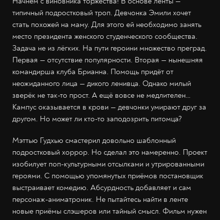
Начнём с виновника торжества! В основе ленты —
типичный подростковый троп. Девчонка Эмили хочет
стать похожей на маму. Для этого ей необходимо занять
место президента женского студенческого сообщества.
Задача не из лёгких. На пути героини множество преград.
Первая — отсутствие популярности. Вторая — нынешняя
командирша клуба Брианна. Помощь придёт от
неожиданного лица — дикого ленивца. Однако милый
зверёк не так-то прост. А ещё вовсе не медлителен…
Кампус оказывается в крови — девчонки умирают друг за
другом. Но может ли кто-то заподозрить питомца?
Мэттью Гудхью смастерил довольно шаблонный
подростковый хоррор. Но сделал это намеренно. Проект
изобилует поп-культурными отсылками и утрированными
героями. С помощью упомянутых приёмов постановщик
выстраивает комедию. Абсурдность добавляет и сам
персонаж-аниматроник. Не пытайтесь найти в ленте
новые приёмы слэшеров или тайный смысл. Фильм нужен