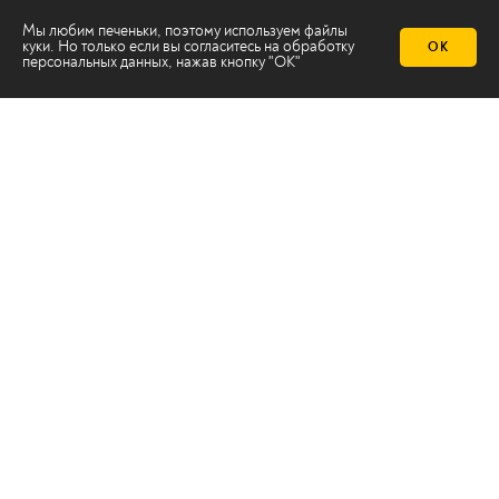
Мы любим печеньки, поэтому используем файлы
куки. Но только если вы согласитесь на
обработку
ОК
персональных данных
, нажав кнопку "ОК"
Телеканал 2х2
Онлайн-эфир
Все авторы
Все темы