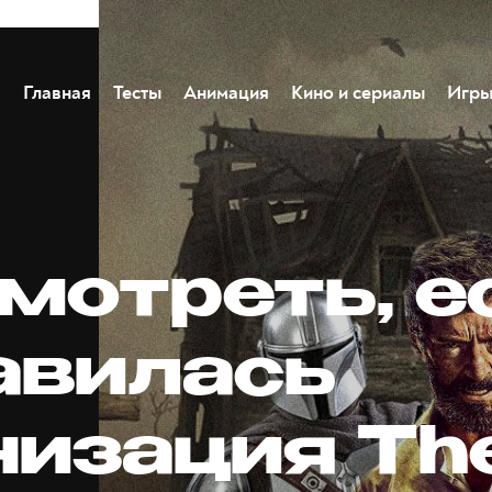
Главная
Тесты
Анимация
Кино и сериалы
Игр
смотреть, е
авилась
низация Th