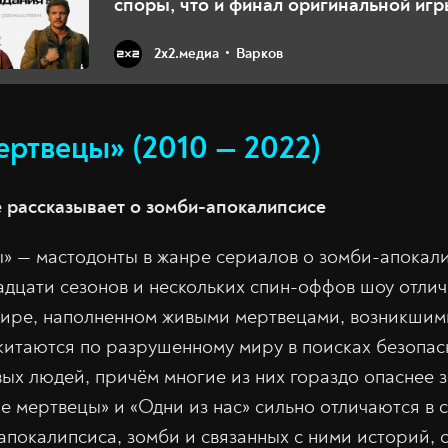
споры, что и финал оригинальной иг
2х2.медиа
Варков
ертвецы» (2010 — 2022)
 рассказывает о зомби-апокалипсисе
» — мастодонты в жанре сериалов о зомби-апокал
дцати сезонов и нескольких спин-оффов шоу отли
мире, наполненном живыми мертвецами, возникшим
китаются по разрушенному миру в поисках безопасн
вых людей, причём многие из них гораздо опаснее 
 мертвецы» и «Одни из нас» сильно отличаются в с
покалипсиса, зомби и связанных с ними историй, 