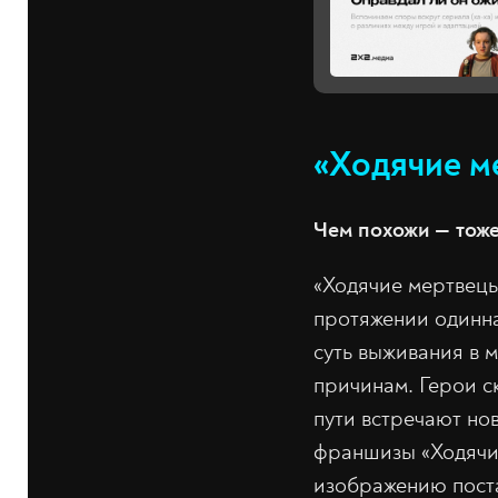
«Ходячие м
Чем похожи — тоже
«Ходячие мертвецы
протяжении одинна
суть выживания в 
причинам. Герои с
пути встречают но
франшизы «Ходячие
изображению поста