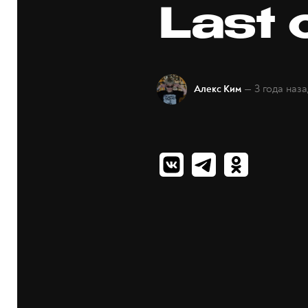
Last 
— 3 года наза
Алекс Ким