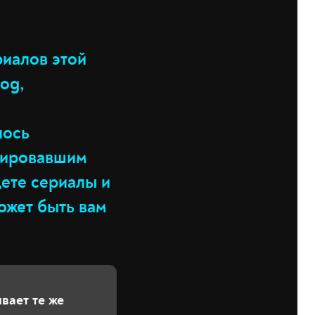
риалов этой
og,
лось
утировавшим
ете сериалы и
может быть вам
вает те же