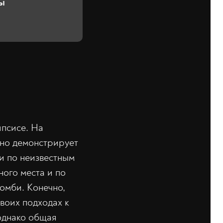
ры
ипсисе. На
чно демонстрирует
и по неизвестным
ого места и по
зомби. Конечно,
воих подходах к
однако общая