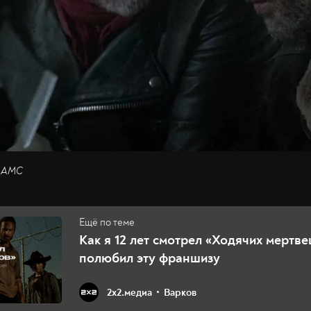
/ AMC
Как я 12 лет смотрел «Ходячих мертве
полюбил эту франшизу
2х2.медиа
Варков