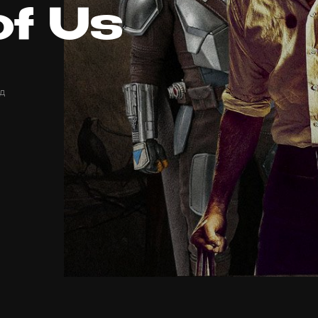
of Us
д