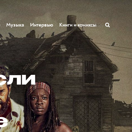
ы
Музыка
Интервью
Книги и комиксы
сли
e