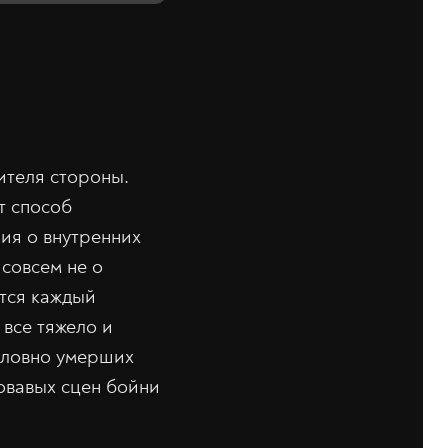
ителя стороны.
т способ
ия о внутренних
 совсем не о
ется каждый
 все тяжело и
условно умерших
овавых сцен бойни