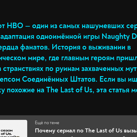
 от HBO — один из самых нашумевших се
 адаптация одноимённой игры Naughty D
ердца фанатов. История о выживании в
ическом мире, где главным героям приш
в странствиях по руинам захваченных м
епсом Соединённых Штатов. Если вы ищ
у похожие на The Last of Us, эта статья 
Почему сериал по The Last of Us вызы