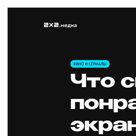
КИНО И СЕРИАЛЫ
Что 
понр
экра