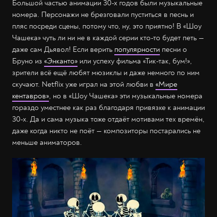
Большой частью анимации 30-х годов были музыкальные
номера. Персонажи не брезговали пуститься в песнь и
пляс посреди сцены, потому что, ну, это приятно! В «Шоу
Чашека» чуть ли ни не в каждой серии кто-то будет петь —
даже сам Дьявол! Если верить
популярности
песни о
Бруно из
«Энканто»
или успеху фильма «Тик-так, бум!»,
зрители всё ещё любят мюзиклы и даже немного по ним
скучают. Netflix уже играл на этой любви в
«Мире
кентавров»
, но в «Шоу Чашека» эти музыкальные номера
гораздо уместнее как раз благодаря привязке к анимации
30-х. Да и сама музыка тоже отдаёт мотивами тех времён,
даже когда никто не поёт — композиторы постарались не
меньше аниматоров.