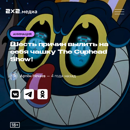
АНИМАЦИЯ
Шесть причин вылить на
себя чашку The Cuphead
Show!
— 4 года назад
Артём Нечаев