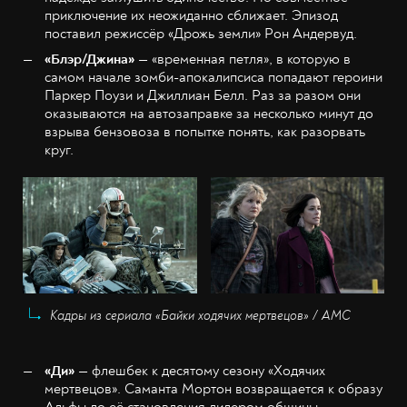
приключение их неожиданно сближает. Эпизод
поставил режиссёр «Дрожь земли» Рон Андервуд.
«Блэр/Джина»
— «временная петля», в которую в
самом начале зомби-апокалипсиса попадают героини
Паркер Поузи и Джиллиан Белл. Раз за разом они
оказываются на автозаправке за несколько минут до
взрыва бензовоза в попытке понять, как разорвать
круг.
Кадры из сериала «Байки ходячих мертвецов» / AMC
«Ди»
— флешбек к десятому сезону «Ходячих
мертвецов». Саманта Мортон возвращается к образу
Альфы до её становления лидером общины