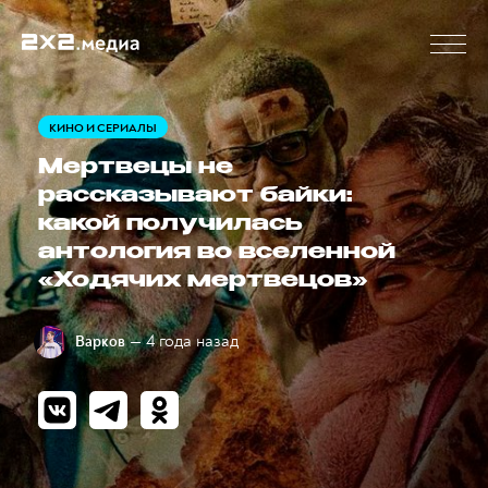
КИНО И СЕРИАЛЫ
Мертвецы не
рассказывают байки:
какой получилась
антология во вселенной
«Ходячих мертвецов»
— 4 года назад
Варков