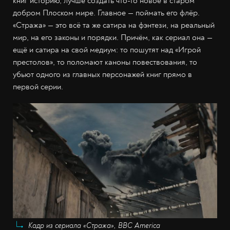
книг историю, лучше создать что-то новое в старом
добром Плоском мире. Главное — поймать его флёр.
«Стража» — это всё та же сатира на фэнтези, на реальный
мир, на его законы и порядки. Причём, как сериал она —
ещё и сатира на свой медиум: то пошутят над «Игрой
престолов», то поломают каноны повествования, то
убьют одного из главных персонажей книг прямо в
первой серии.
Кадр из сериала «Стража», BBC America