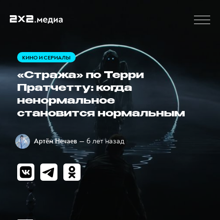
КИНО И СЕРИАЛЫ
«Стража» по Терри
Пратчетту: когда
ненормальное
становится нормальным
— 6 лет назад
Артём Нечаев