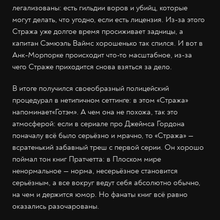
легализованы: есть гильдии воров и убийц, которые
могут делать, что угодно, если есть лицензия. Из-за этого
Стража уже долгое время просиживает задницы, а
капитан Сэмюэль Ваймс хорошенько так спился. И вот в
Анк-Морпорке происходит что-то масштабное, из-за
чего Страже приходится снова взяться за дело.
В итоге получился своеобразный полицейский
процедурал в нетипичном сеттинге: в этом «Стража»
напоминает«Готэм». А чем она не похожа, так это
атмосферой: если в сериале про Джеймса Гордона
поначалу всё было серьёзно и мрачно, то «Стража» —
всратенький забавный треш с первой серии. Он хорошо
поймал тон книг Пратчетта: в Плоском мире
ненормальное — норма, несерьёзное становится
серьёзным, а все вокруг ведут себя абсолютно обычно,
на чем и держится юмор. Но фанаты книг всё равно
оказались разочарованы.