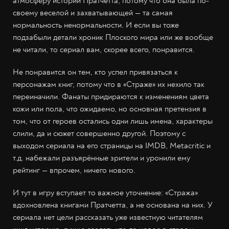
атмосферу историй Пратчетта, потому что она была по-
своему веселой и захватывающей — та самая
нормальность ненормальности. И если вы тоже
подзабыли детали хроник Плоского мира или же вообще
не читали, то сериал вам, скорее всего, понравится.
Не понравится он тем, кто успел привязаться к
персонажам книг, потому что в «Страже» их нехило так
переиначили. Фанаты придираются к изменениям цвета
кожи или пола, что ожидаемо, но основная претензия в
том, что от героев остались одни лишь имена, характеры
слили, да и сюжет совершенно другой. Поэтому с
выходом сериала на его страницы на IMDB, Metacritic и
т.д. набежали разъярённые зрители и уронили ему
рейтинг — впрочем, ничего нового.
И тут в игру вступает то важное уточнение: «Стража»
вдохновлена книгами Пратчетта, а не основана на них. У
сериала нет цели рассказать уже известную читателям