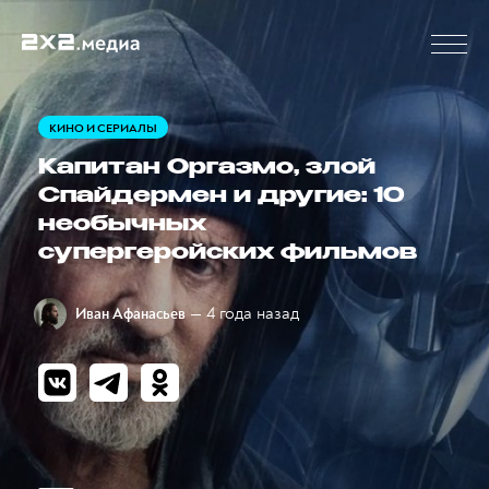
КИНО И СЕРИАЛЫ
Капитан Оргазмо, злой
Спайдермен и другие: 10
необычных
супергеройских фильмов
— 4 года назад
Иван Афанасьев