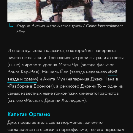
Кадр из фильма «Героическое трио» / China Entertainment
Films
И снова культовая классика, о которой вы наверняка
ничего не слышали. Три ключевые роли сыграли актрисы
(ныне) мирового уровня Мэгги Чун (звезда фильмов
Вонга Кар-Вая), Мишель Йео (звезда недавнего
«Всё
везде и сразу»
) и Анита Муи (напарница Джеки Чана в
«Разборке в Бронксе»), а режиссёр Джонни То — один из
самых известных ныне гонконгских кинематографистов
(см. его «Месть» с Джонни Холлидеем).
Капитан Оргазмо
Джо, представитель секты мормонов, зачем-то
соглашается на съёмки в порнофильме, где его персонаж,