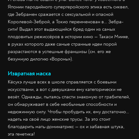
Японии пародийного супергеройского эпика есть сиквел,
где Зебрамен сражается с сексуальной и опасной
Королевой-Зеброй, а Токио переименован в… Зебра-
сити! Выдал этот выдающийся бред один из самых
плодовитых режиссёров в истории кино — Такаси Миике,
в руках которого даже самые странные идеи порой
разрастаются в успешные франшизы (см. его же
безумную дилогию «Вороны»).
Извратная маска
Кёсукэ лучше всех в школе справляется с боевыми
искусствами, а вот с девушками ему категорически не
везёт. Однажды, пытаясь спасти знакомую от грабителей,
он обнаруживает в себе необычные способности и
недюжинную силу. Чтобы пробудить их, ему достаточно…
надеть на своё лицо женские трусы. За это стоит
благодарить мать-доминатрикс — ох и забавная штука,
эта генетика!