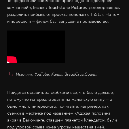
Те предложили совместное производство с дочерней
компанией «Диснея» Touchstone Pictures, договорившись
разделить прибыль от проекта пополам с TriStar. На том
и порешили — фильм был запущен в производство.
Источник: YouTube. Канал: BreadCrustCouncil
Придётся оставить за скобками всё, что было дальше,
потому что материала хватит на маленькую книгу — а
было много интересного: почитайте, например, как
съёмки в местечке под названием «Адская половина
акра» в Вайоминге, ставшем планетой Клендатой, были
под угрозой срыва из-за угрозы нашествия змей.