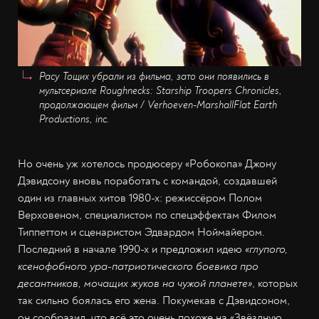
Расу Тощих убрали из фильма, зато они появились в
мультсериале Roughnecks: Starship Troopers Chronicles,
продолжающем фильм / Verhoeven-MarshallFlat Earth
Productions, inc.
Но очень уж хотелось продюсеру «Робокопа» Джону
Дэвидсону вновь поработать с командой, создавшей
один из главных хитов 1980-х: режиссёром Полом
Верховеном, специалистом по спецэффектам Филом
Типпеттом и сценаристом Эдвардом Ноймайером.
Последний в начале 1990-х и предложил идею
«глупого,
ксенофобного ура-патриотического боевика про
десантников, мочащих жуков на чужой планете»
, которых
так сильно боялась его жена. Покумекав с Дэвидсоном,
он сообразил, что всё это очень похоже на «Звёздную