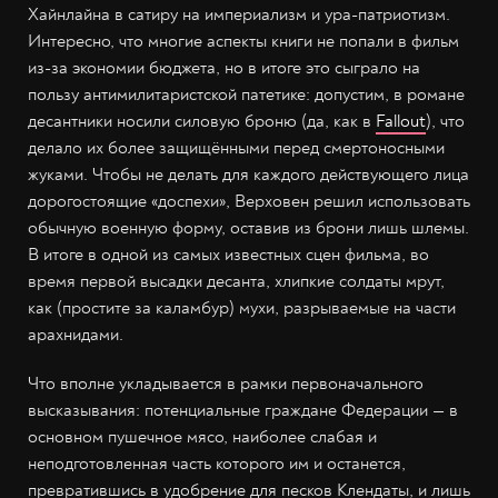
Хайнлайна в сатиру на империализм и ура-патриотизм.
Интересно, что многие аспекты книги не попали в фильм
из-за экономии бюджета, но в итоге это сыграло на
пользу антимилитаристской патетике: допустим, в романе
десантники носили силовую броню (да, как в
Fallout
), что
делало их более защищёнными перед смертоносными
жуками. Чтобы не делать для каждого действующего лица
дорогостоящие «доспехи», Верховен решил использовать
обычную военную форму, оставив из брони лишь шлемы.
В итоге в одной из самых известных сцен фильма, во
время первой высадки десанта, хлипкие солдаты мрут,
как (простите за каламбур) мухи, разрываемые на части
арахнидами.
Что вполне укладывается в рамки первоначального
высказывания: потенциальные граждане Федерации — в
основном пушечное мясо, наиболее слабая и
неподготовленная часть которого им и останется,
превратившись в удобрение для песков Клендаты, и лишь