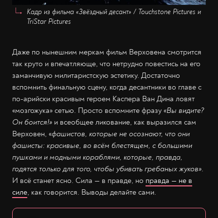
Кадр из фильма «Звёздный десант» / Touchstone Pictures и
TriStar Pictures
Даже по нынешним меркам фильм Верховена смотрится
так круто и впечатляюще, что нетрудно повестись на его
заманчивую милитаристскую эстетику. Достаточно
вспомнить финальную сцену, когда десантники во главе с
по-арийски красивым героем Каспера Ван Дина ловят
«мозгожука» сетью. Просто вспомните фразу
«Вы видите?
Он боится!»
и всеобщее ликование, как выразился сам
Верховен, «
фашистов, которые не осознают, что они
фашисты: красивые, во всём блестящем, с большими
пушками и модными кораблями, которые, правда,
годятся только для того, чтобы убивать гребаных жуков»
.
И всё станет ясно. Сила — в правде, но
правда — не в
силе
, как говорится. Выводы делайте сами.