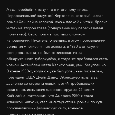
А мы перейдём к тому, что в итоге получилось.
Первоначальной задумкой Верховена, который назвал
роман Хайнлайна
«плохой, очень плохой книгой»
, бросив
читать на второй главе (содержание ему пересказывал
Ноймайер), было пойти в противоположном
направлении. Писатель, очевидно, в этом произведении
воплотил многие личные аспекты: в 1930-х он служил
офицером флота, но был комиссован из-за
обнаруженного туберкулёза, и тогда же пробовался стать
членом Ассамблеи штата Калифорния, увы, безуспешно.
В конце 1950-х, когда он уже был успешным писателем,
президент США Дуайт Дэвид Эйзенхауэр испытывал
давление со стороны левых партий, требовавших
остановить испытания ядерного оружия. Ответом
Хайнлайна, считавшим, что Америка 1950-х стала
«слишком мягкой», стал милитаристский роман, по сути
прославляющий физическую силу, военное
превосходство и диктатуру.