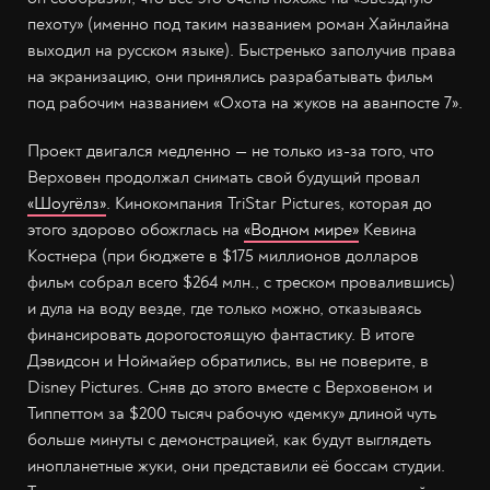
пехоту» (именно под таким названием роман Хайнлайна
выходил на русском языке). Быстренько заполучив права
на экранизацию, они принялись разрабатывать фильм
под рабочим названием «Охота на жуков на аванпосте 7».
Проект двигался медленно — не только из-за того, что
Верховен продолжал снимать свой будущий провал
«Шоугёлз»
. Кинокомпания TriStar Pictures, которая до
этого здорово обожглась на
«Водном мире»
Кевина
Костнера (при бюджете в $175 миллионов долларов
фильм собрал всего $264 млн., с треском провалившись)
и дула на воду везде, где только можно, отказываясь
финансировать дорогостоящую фантастику. В итоге
Дэвидсон и Ноймайер обратились, вы не поверите, в
Disney Pictures. Сняв до этого вместе с Верховеном и
Типпеттом за $200 тысяч рабочую «демку» длиной чуть
больше минуты с демонстрацией, как будут выглядеть
инопланетные жуки, они представили её боссам студии.