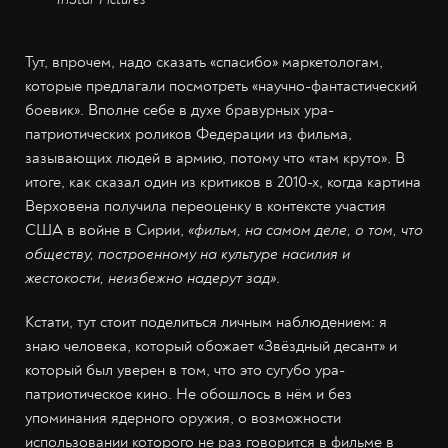
Тут, впрочем, надо сказать «спасибо» маркетологам,
которые предлагали посмотреть «научно-фантастический
боевик». Вполне себе в духе бравурных ура-
патриотических роликов Федерации из фильма,
зазывающих людей в армию, потому что «там круто». В
итоге, как сказал один из критиков в 2010-х, когда картина
Верховена получила переоценку в контексте участия
США в войне в Сирии,
«фильм, на самом деле, о том, что
обществу, построенному на культуре насилия и
жестокости, неизбежно надерут зад»
.
Кстати, тут стоит поделиться личным наблюдением: я
знаю человека, который обожает «Звёздный десант» и
который был уверен в том, что это сугубо ура-
патриотическое кино. Не обошлось в нём и без
упоминания ядерного оружия, о возможности
использовании которого не раз говорится в фильме в