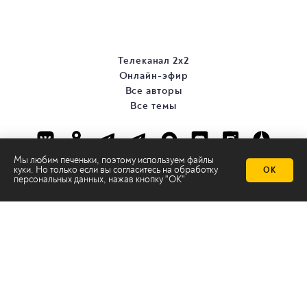
Телеканал 2х2
Онлайн-эфир
Все авторы
Все темы
Мы любим печеньки, поэтому используем файлы
куки. Но только если вы согласитесь на
обработку
ОК
персональных данных
, нажав кнопку "ОК"
© ООО «ТРК «2Х2», 2026
Правовая информация
Политика конфиденциальности
Сайт содержит рекомендательные технологии
Сделано на
Ghost
batman@2x2tv.ru