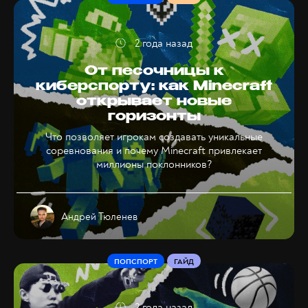
2 года назад
От песочницы к
киберспорту: как Minecraft
открывает новые
горизонты
Что позволяет игрокам создавать уникальные
соревнования и почему Minecraft привлекает
миллионы поклонников?
Андрей Тюленев
ПОПСПОРТ
ГАЙД
2 года назад