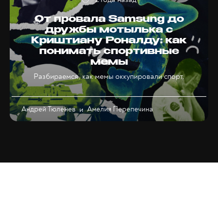
От провала Samsung до
дружбы мотылька с
Криштиану Роналду: как
понимать спортивные
мемы
Разбираемся, как мемы оккупировали спорт.
Андрей Тюленев
и
Амелия Перепечина