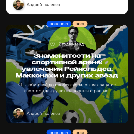
Андрей Тюленев
ПОПСПОРТ
ЭССЕ
2 года назад
Знаменитости на
спортивной арене:
увлечения Рейнольдса,
Макконахи и других звёзд
От любителей до профессионалов: как занятие
спортом «для души» становится страстью.
Андрей Тюленев
ПОПСПОРТ
ЭССЕ