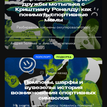
дружбы мотылька с
Криштиану Роналду: как
понимать спортивные
мемы
Разбираемся, как мемы оккупировали спорт.
Андрей Тюленев
и
Амелия Перепечина
ПОПСПОРТ
ПОДБОРКА
2 года назад
Помпоны, шарфы и
вувезелы: история
возникновения спортивных
символов
Не знаете, как у чирлидерш появились помпоны?