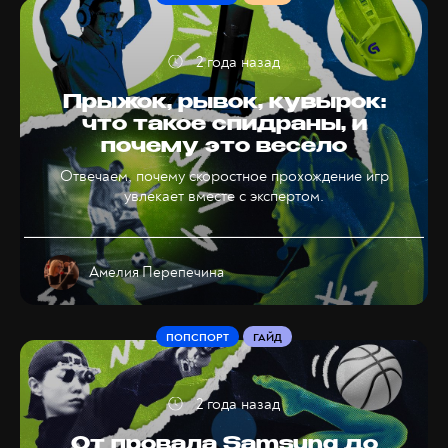
2 года назад
Прыжок, рывок, кувырок:
что такое спидраны, и
почему это весело
Отвечаем, почему скоростное прохождение игр
увлекает вместе с экспертом.
Амелия Перепечина
ПОПСПОРТ
ГАЙД
2 года назад
От провала Samsung до