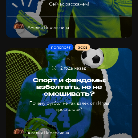
Сейчас расскажем!
Амелия Перепечина
ПОПСПОРТ
ЭССЕ
2 года назад
Спорт и фандомы:
взболтать, но не
смешивать?
Почему футбол не так далёк от «Игры
престолов»?
Амелия Перепечина