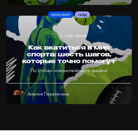
ПОПСПОРТ
ГАЙД
2 года назад
Как вкатиться в мир
спорта: шесть шагов,
которые точно помогут
По стопам новоиспечённого фаната!
Амелия Перепечина