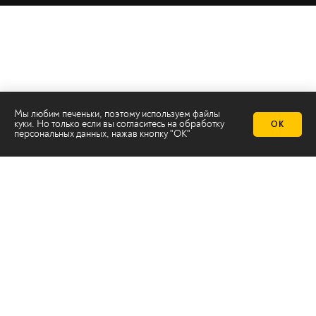
Мы любим печеньки, поэтому используем файлы
куки. Но только если вы согласитесь на
обработку
ОК
персональных данных
, нажав кнопку "ОК"
Телеканал 2х2
Онлайн-эфир
Все авторы
Все темы