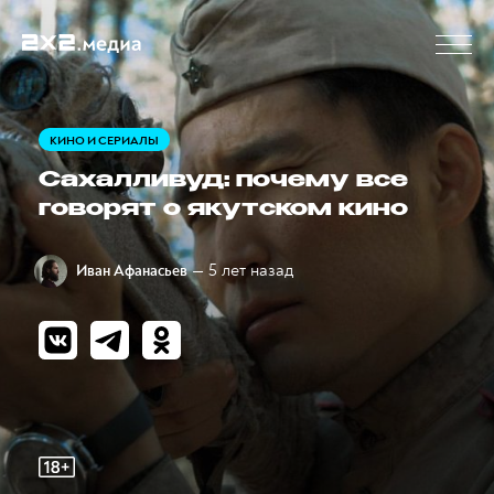
КИНО И СЕРИАЛЫ
Сахалливуд: почему все
говорят о якутском кино
— 5 лет назад
Иван Афанасьев