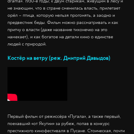
drama». 1930-е годы; к двум старикам, живущим в лесу и
не знающим, что в стране сменилась власть, прилетает
орёл – птица, которую нельзя прогонять, а заодно и
предвестник беды. Фильм можно рассматривать и как
притчу о власти (даже название тихонечко на это
намекает), и как богатое на детали кино о единстве
людей с природой.
Костёр на ветру (реж. Дмитрий Давыдов)
Первый фильм от режиссёра «Пугала», а также первый,
поехавший «от Якутии» за рубеж, попав в конкурс
престижного кинофестиваля в Пусане. Стоическая, почти