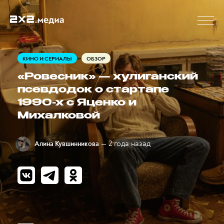
КИНО И СЕРИАЛЫ
ОБЗОР
«Ровесник» — хулиганский
псевдодок о стартапе
1990-х с Яценко и
Михалковой
— 2 года назад
Алина Кувшинникова