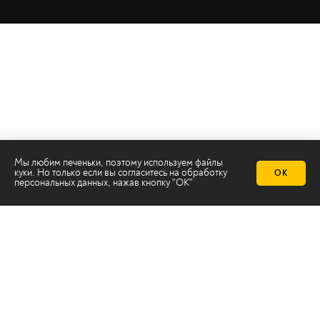
Мы любим печеньки, поэтому используем файлы
куки. Но только если вы согласитесь на
обработку
ОК
персональных данных
, нажав кнопку "ОК"
Телеканал 2х2
Онлайн-эфир
Все авторы
Все темы