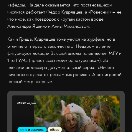
кафедры. На деле оказывается, что постановщиком
числится дебютант Фёдор Кудрявцев, а «Ровесник» — не
что иное, как псевдодок с крутым кастом вроде
Александра Яценко и Анны Михалковой.
Как и Гриша, Кудрявцев тоже учился на журфаке, но в
отличие от первого закончил его. Недаром в ленте
фигурируют локации Высшей школы телевидения МГУ и
1-го ГУМа (привет всем моим однокурсникам). За
плечами режиссёра документальный сериал «Ничего
личного» и с десяток рекламных роликов. А вот игровой
полный метр впервые.