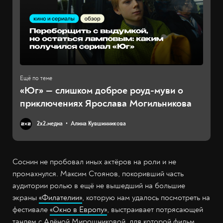
«Юг» — слишком доброе роуд-муви о
приключениях Ярослава Могильникова
2х2.медиа
Алина Кувшинникова
Соснин не пробовал иных актёров на роли и не
промахнулся. Максим Стоянов, покоривший часть
аудитории ролью в ещё не вышедший на большие
экраны
«Филателии»
, которую нам удалось посмотреть на
фестивале
«Окно в Европу»
, выстраивает потрясающей
тандем с Алёной Мирошниковой, для которой фильм