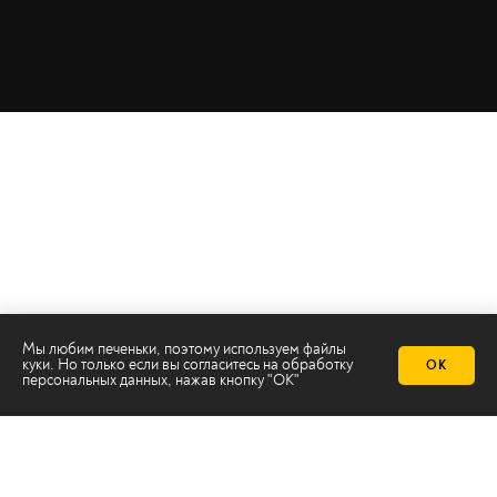
Мы любим печеньки, поэтому используем файлы
куки. Но только если вы согласитесь на
обработку
ОК
персональных данных
, нажав кнопку "ОК"
Телеканал 2х2
Онлайн-эфир
Все авторы