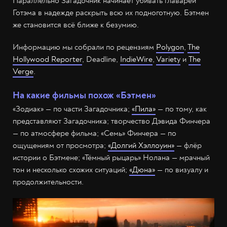
Параллельно Загадочник начинает убивать главарей
Готэма в надежде раскрыть всю их подноготную. Бэтмен
же становится всё ближе к безумию.
Информацию мы собрали по рецензиям
Polygon
,
The
Hollywood Reporter
, Deadline,
IndieWire
,
Variety
и
The
Verge
.
На какие фильмы похож «Бэтмен»
«Зодиак» — по части Загадочника;
«Пила»
— по тому, как
представляют Загадочника; творчество Дэвида Финчера
— по атмосфере фильма; «Семь» Финчера — по
ощущениям от просмотра;
«Долгий Хэллоуин»
— флёр
истории о Бэтмене; «Тёмный рыцарь» Нолана — мрачный
тон и несколько схожих ситуаций;
«Дюна»
— по визуалу и
продолжительности.