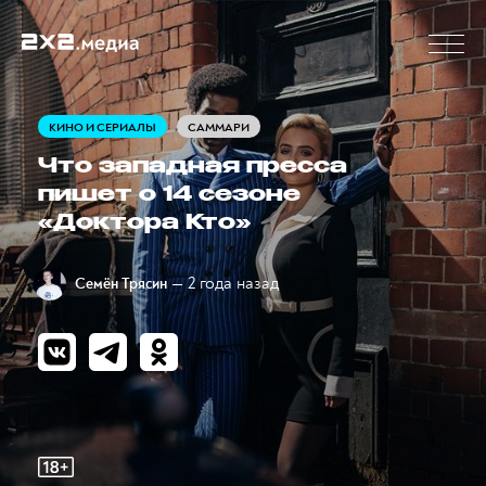
КИНО И СЕРИАЛЫ
САММАРИ
Что западная пресса
пишет о 14 сезоне
«Доктора Кто»
— 2 года назад
Семён Трясин