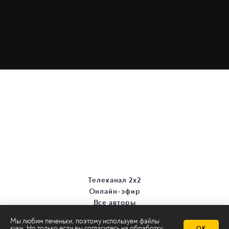
Телеканал 2х2
Онлайн-эфир
Все авторы
Все темы
Мы любим печеньки, поэтому используем файлы
куки. Но только если вы согласитесь на
обработку
ОК