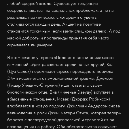
любой средней школе. Существует тенденция
сосредотачиваться на социальных проблемах, а не на
реальных, практических, с которыми студенты
сталкиваются каждый день. Акцент на позитиве
становится токсичным, если зайти слишком далеко. А под
маской доброты и пропаганды принятия себя часто
скрывается лицемерие.
В этом сезоне у героев «Полового воспитания» много
изменений. Эрик расцветает среди новых друзей, Кэл
(Дуа Салех) переживает стресс переходного периода,
Эйми исцеляется от эмоциональной травмы, Джексон
(Кидар Уильямс-Стирлинг) ищет ответы о своём
биологическом отце, Вив (Чиненье Эзеуду) вступает в
абьюзивные отношения, Исаак (Джордж Робинсон)
влюбляется в новую подругу. Джиллиан Андерсон снова
великолепна в роли Джин, матери Отиса, которая теперь
борется с послеродовой депрессией и тревогой из-за
возвращения на работу. Оба обстоятельства означают