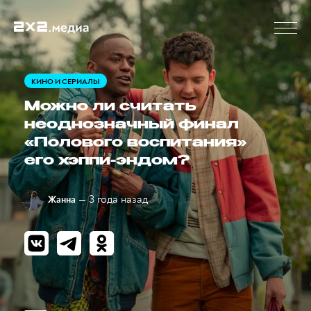
КИНО И СЕРИАЛЫ
Можно ли считать
неоднозначный финал
«Полового воспитания»
его хэппи-эндом?
— 3 года назад
Жанна