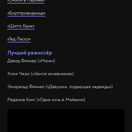
«Бортпроводница»
«Шиттс Крик»
«Тед Лассо»
Лучший режиссёр
Дэвид Финчер («Манк»)
Хлоя Чжао («Земля кочевников»)
Эмиральд Феннел («Девушка, подающая надежды»)
Реджина Кинг («Одна ночь в Майами»)