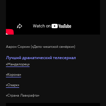
Аарон Соркин («Дело чикагской семёрки»)
Лучший драматический телесериал
«Мандалорец»
«Корона»
«Озарк»
«Страна Лавкрафта»