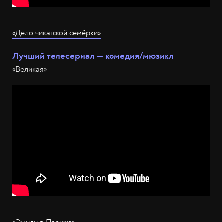
«Дело чикагской семёрки»
Лучший телесериал — комедия/мюзикл
«Великая»
«Эмили в Париже»