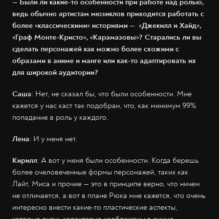
— Были ли какие-то особенности при работе над ролью,
ведь обычно артистам мюзиклов приходится работать с
более
«
классическими
»
историями —
«
Джекилл и Хайд
»
,
«
Граф Монте-Кристо
»
,
«
Карамазовы
»
? Старались ли вы
сделать персонажей как можно более схожими с
образами в аниме и манге или как-то адаптировать их
для широкой аудитории?
Саша
: Нет, не сказал бы, что были особенности. Мне
кажется у нас каст так подобран, что, как минимум 99%
попадание в роль у каждого.
Лена
: И у меня нет.
Кирилл
: А вот у меня были особенности. Когда берешь
более очеловеченные формы персонажей, таких как
Лайт, Миса и прочие — это в принципе верно, что ничем
не отличается, а вот в плане Рюка мне кажется, что очень
интересно внести какие-то пластические аспекты,