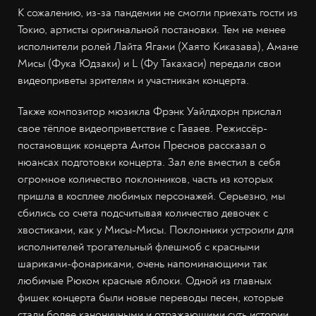
К сожалению, из-за пандемии не смогли приехать гости из
Токио, артисты оригинальной постановки. Тем не менее
исполнители ролей Лайта Ягами (Хаято Киказава), Амане
Мисы (Фука Юдзаки) и L (Фу Такахаси) передали свои
видеоприветы зрителям и участникам концерта.
Также композитор мюзикла Фрэнк Уайлдхорн прислал
свое тёплое видеоприветствие с Гаваев. Режиссёр-
постановщик концерта Антон Преснов рассказал о
нюансах подготовки концерта. Зал еле вместил в себя
огромное количество поклонников, часть из которых
пришла в косплее любимых персонажей. Серьезно, мы
сбились со счета подсчитывая количество девочек с
хвостиками, как у Мисы-Мисы. Поклонники устроили для
исполнителей трогательный флешмоб с красными
шариками-фонариками, очень напоминающими так
любимые Рюком красные яблоки. Одной из главных
фишек концерта были новые переводы песен, которые
стали более каноничными и отражающими суть истории.