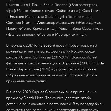
Кристо» и т.д.), Рэм — Елена Газаева («Бал вампиров»,
«Граф Монте-Кристо», «Мисс Сайгон» и т.д.), Саю Ягами
— Евдокия Малевская (Pola Negri, «Лолита» и т.д.),
Соитиро Ягами — Александр Маракулин («Нотр-Дам де
Пари», «Монте-Кристо» и т.д.), Миса — Вера Свешникова
(«Бал вампиров», «Мастер и Маргарита» и т.д.).
В период с 2017-го по 2020-й проект презентовали на
крупнейших тематических фестивалях России, среди
которых Comic Con Russia (2017-2019), Всероссийский
фестиваль японской анимации в Воронеже (2018), Hinode
Power Japan online (2020) и другие. Были исполнены
избранные композиции из мюзикла, которые публика
принимала очень тепло.
В январе 2020 Кирилл Олешкевич был приглашен на
премьеру Death Note: The Musical для того, чтобы
детально ознакомиться с постановкой. В ту поездку были
достигнуты все соглашения и подготовлены контракты