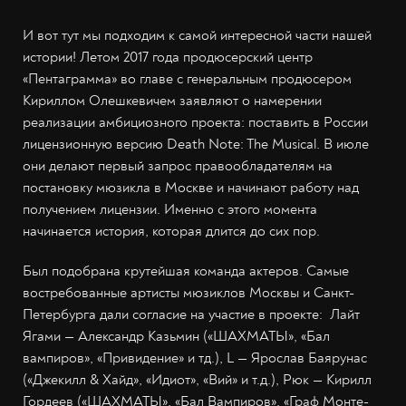
И вот тут мы подходим к самой интересной части нашей
истории! Летом 2017 года продюсерский центр
«Пентаграмма» во главе с генеральным продюсером
Кириллом Олешкевичем заявляют о намерении
реализации амбициозного проекта: поставить в России
лицензионную версию Death Note: The Musical. В июле
они делают первый запрос правообладателям на
постановку мюзикла в Москве и начинают работу над
получением лицензии. Именно с этого момента
начинается история, которая длится до сих пор.
Был подобрана крутейшая команда актеров. Самые
востребованные артисты мюзиклов Москвы и Санкт-
Петербурга дали согласие на участие в проекте: Лайт
Ягами — Александр Казьмин («ШАХМАТЫ», «Бал
вампиров», «Привидение» и тд.), L — Ярослав Баярунас
(«Джекилл & Хайд», «Идиот», «Вий» и т.д.), Рюк — Кирилл
Гордеев («ШАХМАТЫ», «Бал Вампиров», «Граф Монте-