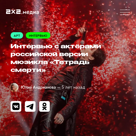
АРТ
ИНТЕРВЬЮ
Интервью с актёрами
российской версии
мюзикла «Тетрадь
смерти»
— 5 лет назад
Юлия Андрианова