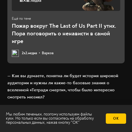
Пожар вокруг The Last of Us Part II утих.
Пора поговорить о ненависти в самой
игре
2х2.медиа
Варков
— Как вы думаете, понятна ли будет история широкой
аудитории и нужны ли какие-то базовые знания о
вселенной «Тетради смерти», чтобы было интересно
смотреть мюзикл?
Кирилл
: Мне кажется, что история сама по себе очень
Мы любим печеньки, поэтому используем файлы
понятна. Она интересна и близка любому зрителю, что
куки. Но только если вы согласитесь на
обработку
ОК
персональных данных
, нажав кнопку "ОК"
русскому, что украинскому, что белорусскому. Есть
определенные нюансы, связанные с нашими с Леной