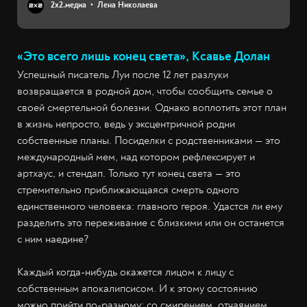
2х2.медиа
Лена Николаева
«Это всего лишь конец света», Ксавье Долан
Успешный писатель Луи после 12 лет разлуки
возвращается в родной дом, чтобы сообщить семье о
своей смертельной болезни. Однако воплотить этот план
в жизнь непросто, ведь у эксцентричной родни
собственные планы. Посиделки с родственниками — это
международный мем, над котором рефлексирует и
артхаус, и стендап. Только тут конец света — это
стремительно приближающаяся смерть одного
единственного человека: главного героя. Удастся ли ему
разделить это переживание с близкими или он останется
с ним наедине?
Каждый когда-нибудь окажется лицом к лицу с
собственным апокалипсисом. И к этому состоянию
можно прийти по-разному: со смирением, отчаянием,