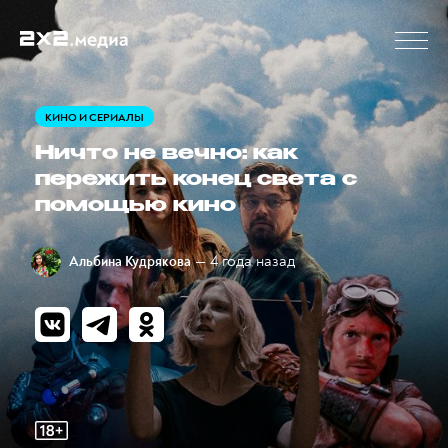
КИНО И СЕРИАЛЫ
Ничто не вечно: как
пережить конец света с
помощью кино
— 4 года назад
Альбина Кудрякова