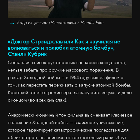
Кадр из фильма «Меланхолия» / Memfis Film
«Доктор Стрэнджлав или Как я научился не
волноваться и полюбил атомную бомбу»,
Стэнли Кубрик
Составляя список рукотворных сценариев конца света,
нельзя забыть про оружие массового поражения. В
разгар Холодной войны — в 1964 году вышел фильм о
том, как перестать переживать о запуске атомной бомбы.
Короткий ответ от режиссёра: да запустите её уже, и дело
с концом (во всех смыслах).
Анархически-комичный тон фильма высмеивает ключевое
положение Холодной войны — взаимное уничтожение,
которое гарантирует катастрофические последствия для
обеих сторон, независимо от того, кто «выиграл». И тут