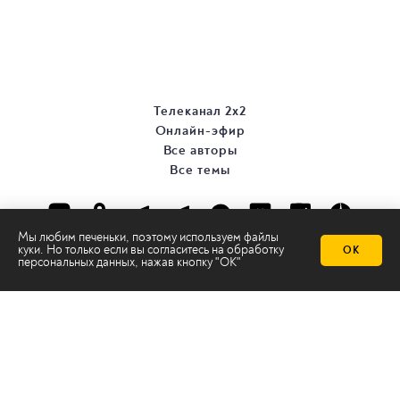
Телеканал 2х2
Онлайн-эфир
Все авторы
Все темы
Мы любим печеньки, поэтому используем файлы
куки. Но только если вы согласитесь на
обработку
ОК
персональных данных
, нажав кнопку "ОК"
© ООО «ТРК «2Х2», 2026
Правовая информация
Политика конфиденциальности
Сайт содержит рекомендательные технологии