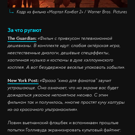
Кадр из фильма «Мортал Комбат 2» / Warner Bros. Pictures
За что ругают
The Guardian:
«Фильм с привкусом телевизионной
дешевизны. В комплекте идут: слабая актёрская игра,
неестественные диалоги, дешёвые спецэффекты,
хаотичная музыка и костюмы в духе хэллоуинского
косплея. А вот безудержное веселье упаковать забыли».
New York Post:
«Фраза "кино для фанатов" звучит
устрашающе. Она означает, что на экране вас будет
дожидаться ужасное непонятное месиво. С этим
фильмом так и получилось, многие простят кучу халтуры
из-за красочного ультранасилия».
Ловим вьетнамский флэшбек и вспоминаем прошлые
попытки Голливуда экранизировать культовый файтинг: