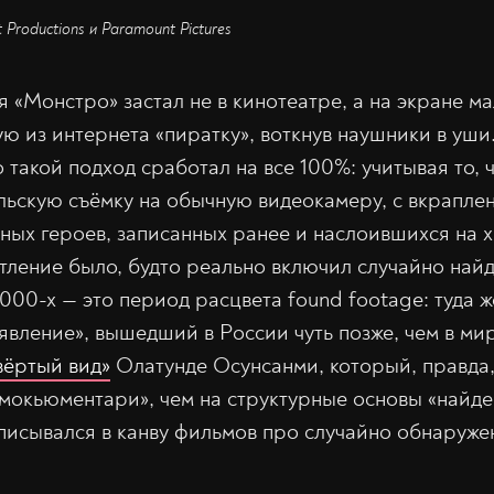
Productions и Paramount Pictures
 я «Монстро» застал не в кинотеатре, а на экране м
ую из интернета «пиратку», воткнув наушники в уши
о такой подход сработал на все 100%: учитывая то, 
ьскую съёмку на обычную видеокамеру, с вкраплен
ных героев, записанных ранее и наслоившихся на 
тление было, будто реально включил случайно най
00-х — это период расцвета found footage: туда ж
вление», вышедший в России чуть позже, чем в мир
вёртый вид»
Олатунде Осунсанми, который, правда
мокьюментари», чем на структурные основы «найде
вписывался в канву фильмов про случайно обнаруже