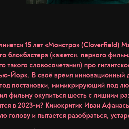
лняется 15 лет «Монстро» (Cloverfield) М
о блокбастера (кажется, первого фильма
о такого словосочетания) про гигантск
ью-Йорк. В своё время инновационный 
тод постановки, мимикрирующий под л
ил фильму окупиться шесть с лишним раз,
тся в 2023-м? Кинокритик Иван Афанас
ю голову и пытается разобраться, устар