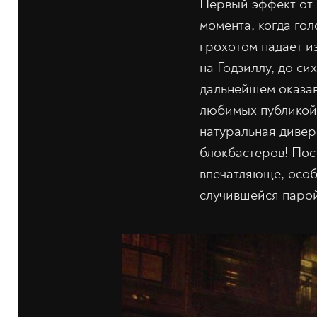
Первый эффект от 
момента, когда го
грохотом падает и
на Годзиллу, до си
дальнейшем оказа
любимых публикой 
натуральная дивер
блокбастеров! Пос
впечатляюще, особ
случившейся парой