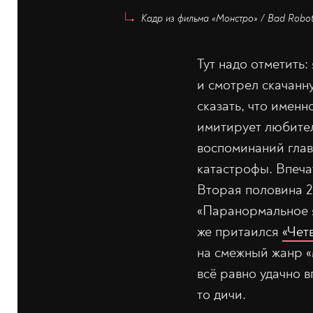
Кадр из фильма «Монстро» / Bad Robot 
Тут надо отметить:
и смотрел скачанн
сказать, что именн
имитирует любител
воспоминаний глав
катастрофы. Впеча
Вторая половина 20
«Паранормальное я
же притаился
«Чет
на смежный жанр «
всё равно удачно 
то дичи.