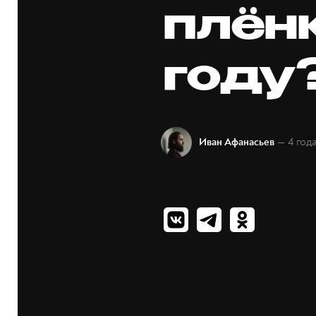
плён
году
— 4 год
Иван Афанасьев