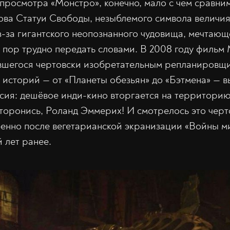
просмотра «Монстро», конечно, мало с чем сравни
лова Статуи Свободы, незыблемого символа величия
з-за гигантского неопознанного чудовища, мечтаю
х пор трудно передать словами. В 2008 году фильм 
вшегося чертовски изобретательным репланировщ
историй — от «Планеты обезьян» до «Бэтмена» — вы
сия: дешёвое инди-кино вторгается на территори
торонись, Роланд Эммерих! И смотрелось это черт
енно после вегетарианской экранизации «Войны м
 лет ранее.