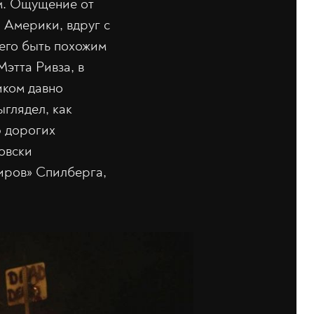
м. Ощущение от
 Америки, вдруг с
щего быть похожим
Мэтта Ривза, в
иком давно
глядел, как
ю дорогих
овски
иров» Спилберга,