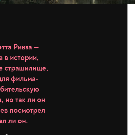
этта Ривза —
 в истории,
ое страшилище,
для фильма-
юбительскую
 но так ли он
ьев посмотрел
ел ли он.