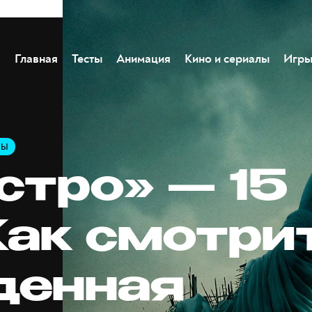
Главная
Тесты
Анимация
Кино и сериалы
Игр
ЛЫ
стро» — 15
 Как смотри
денная