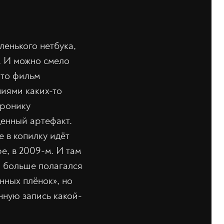
аленького нетбука,
. И можно смело
что фильм
иями каких-то
хронику
денный артефакт.
е в копилку идёт
е, в 2009-м. И там
, больше полагался
нных плёнок», но
нную запись какой-