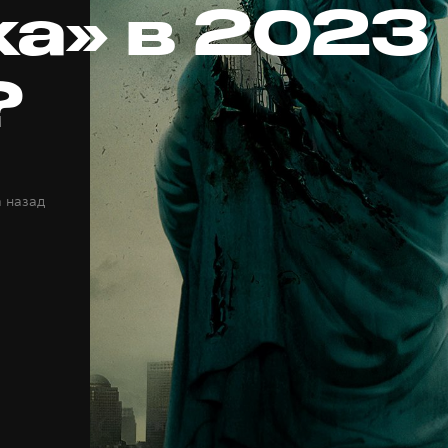
ка» в 2023
?
а назад