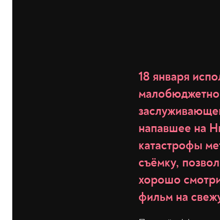
18 января испо
малобюджетног
заслуживающег
напавшее на Н
катастрофы ме
съёмку, позвол
хорошо смотри
фильм на свежу