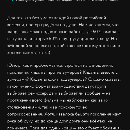
Для тех, кто без ума от каждой новой российской
комедии, постер придётся по душе. Нам же кажется, что
жанр захламляют однотипные работы, где 50% юмора —
из туалета, а вторые 50% тянут руку зрителя к лицу. Но
«Молодой человек» не такой, как все (потому что «спит в
холодильнике», ха-ха).
Юмор, как и проблематика, строится на отношениях
поколений: кидалты против зумеров? Кидалты вместе с
зумерами? Кидалты косят под зумеров? Сложно сказать,
какой именно формат взаимодействия двух групп
выбирает режиссёр, да и выбирает ли вообще — на
протяжении всего фильма мы наблюдаем как за их
столкновениями, так и за поиском точек
соприкосновения. Хотя, казалось бы, эти поколения идут
рука об руку, но до конца друг друга они всё-таки не
понимают. Пока для одних краш — это объект обожания,