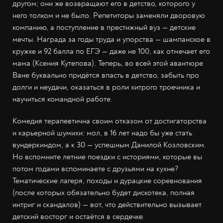
другом; они же возвращают его в детство, которого у
него толком и не было. Репетиторы заменяли дворовую
компанию, а поступление в престижный вуз — детские
мечты. Награда за годы труда и упорства — шампанское в
кружке и 92 балла по ЕГЭ — даже не 100, как отмечает его
мама (Ксения Кутепова). Теперь, во всей этой авантюре
Ване буквально придётся впасть в детство, забыть про
долги и неудачи, оказаться в роли хитрого троечника и
научиться командной работе.
Комедия терапевтична своим отказом от достигаторства
и карьерной шумихи: мол, в 16 лет надо бы уже стать
вундеркиндом, а к 30 — успешным Данилой Козловским.
Но вспомните летние поездки с историями, которые вы
потом годами вспоминаете с друзьями на кухне?
Тематические лагеря, походы и дурацкие соревнования
(после которых обязательно будет дискотека, полная
интриг и скандалов) — вот, что действительно вызывает
детский восторг и остаётся в сердечке.