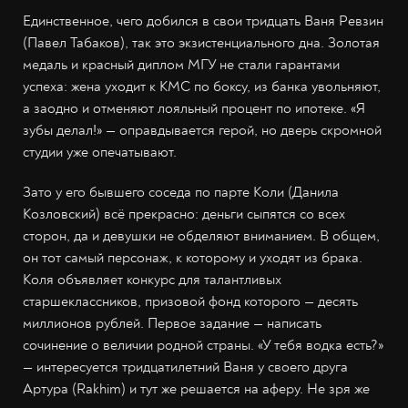
Единственное, чего добился в свои тридцать Ваня Ревзин
(Павел Табаков), так это экзистенциального дна. Золотая
медаль и красный диплом МГУ не стали гарантами
успеха: жена уходит к КМС по боксу, из банка увольняют,
а заодно и отменяют лояльный процент по ипотеке. «Я
зубы делал!» — оправдывается герой, но дверь скромной
студии уже опечатывают.
Зато у его бывшего соседа по парте Коли (Данила
Козловский) всё прекрасно: деньги сыпятся со всех
сторон, да и девушки не обделяют вниманием. В общем,
он тот самый персонаж, к которому и уходят из брака.
Коля объявляет конкурс для талантливых
старшеклассников, призовой фонд которого — десять
миллионов рублей. Первое задание — написать
сочинение о величии родной страны. «У тебя водка есть?»
— интересуется тридцатилетний Ваня у своего друга
Артура (Rakhim) и тут же решается на аферу. Не зря же