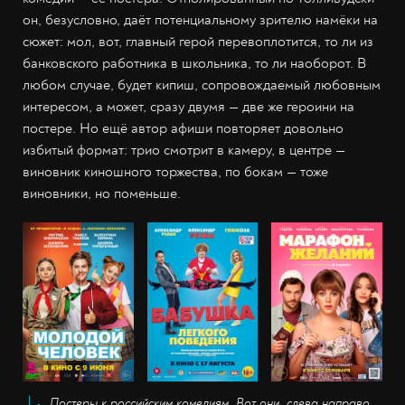
он, безусловно, даёт потенциальному зрителю намёки на
сюжет: мол, вот, главный герой перевоплотится, то ли из
банковского работника в школьника, то ли наоборот. В
любом случае, будет кипиш, сопровождаемый любовным
интересом, а может, сразу двумя — две же героини на
постере. Но ещё автор афиши повторяет довольно
избитый формат: трио смотрит в камеру, в центре —
виновник киношного торжества, по бокам — тоже
виновники, но поменьше.
Постеры к российским комедиям. Вот они, слева направо