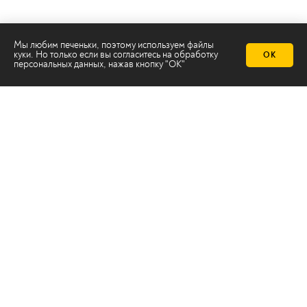
Мы любим печеньки, поэтому используем файлы
куки. Но только если вы согласитесь на
обработку
ОК
персональных данных
, нажав кнопку "ОК"
Телеканал 2х2
Онлайн-эфир
Все авторы
Все темы
© ООО «ТРК «2Х2», 2026