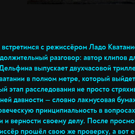
 встретимся с режиссёром Ладо Кватание
одолжительный разговор: автор клипов д
Дельфина выпускает двухчасовой трилле
ватании в полном метре, который выйдет
ый этап расследования не просто стряхи
ней давности — словно лакмусовая бума
овеческую принципиальность в вопроса
и и верности своему делу. После просм
иссёр прошёл свою же проверку, а вот е