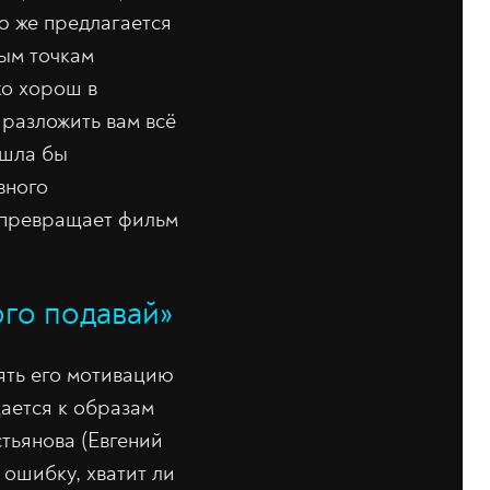
лю же предлагается
вым точкам
ко хорош в
 разложить вам всё
ышла бы
вного
 превращает фильм
ого подавай»
нять его мотивацию
щается к образам
тьянова (Евгений
 ошибку, хватит ли