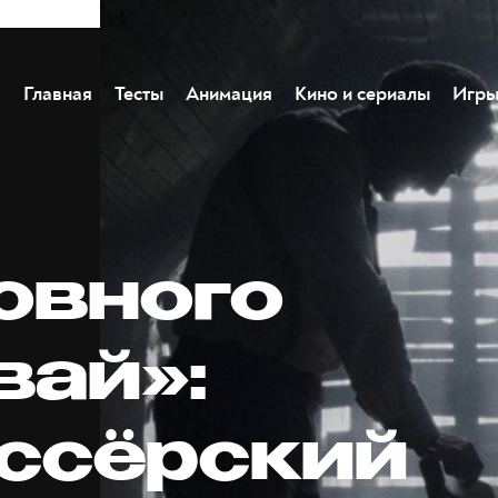
Главная
Тесты
Анимация
Кино и сериалы
Игр
овного
вай»:
ссёрский