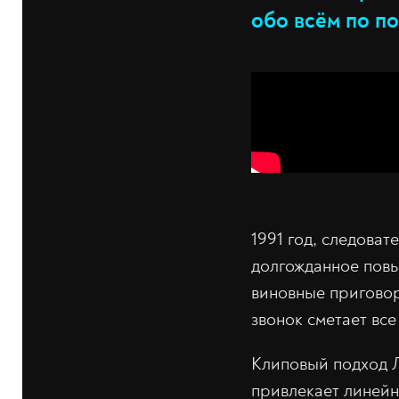
обо всём по по
1991 год, следова
долгожданное повы
виновные приговор
звонок сметает вс
Клиповый подход Л
привлекает линейно