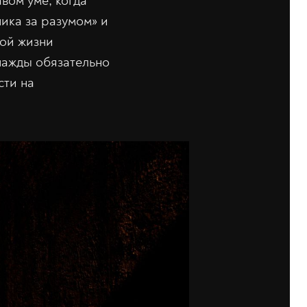
вом уме, когда
ника за разумом» и
ной жизни
нажды обязательно
сти на