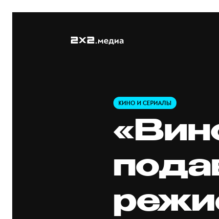
КИНО И СЕРИАЛЫ
«Вин
пода
режи