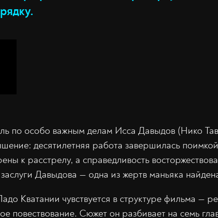
рядку.
тель по особо важным делам Исса Давыдов (Нико Тав
шение: десятилетняя работа завершилась поимкой
ены к расстрелу, а справедливость восторжествов
е заслуги Давыдова — одна из жертв маньяка найден
адо Кватании чувствуется в структуре фильма — р
е повествование. Сюжет он разбивает на семь глав: