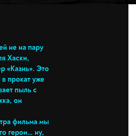
й не на пару
ля Хаски,
р «Казнь». Это
 в прокат уже
вает пыль с
жка, он
х
отра фильма мы
го герои… ну,