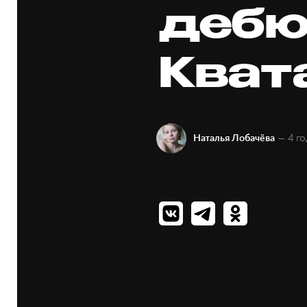
дебю
Кват
— 4 го
Наталья Лобачёва