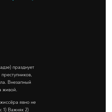
адзе) празднует
 преступников,
ала. Внезапный
а живой.
ежиссёра явно не
 1) Важняк 2)