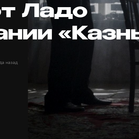
т Ладо
ании «Казн
да назад