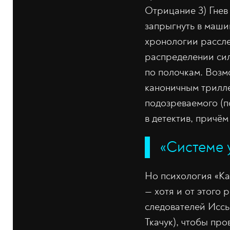
Отрицание 3) Гнев 
запрыгнуть в маши
хронологии рассле
распределении сил
по полочкам. Возм
каноничным трилле
подозреваемого (п
в детектив, причём
«Системе 
Но психология «Каз
— хотя и от этого
следователей Иссы
Ткачук), чтобы пр