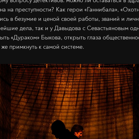
му вопросу детективов: можно ли оставаться в здра
на на преступности? Как герои «Ганнибала», «Охот
ись в безумие и ценой своей работы, званий и лич
ейшие дела, так и у Давыдова с Севастьяновым од
быть «Дураком» Быкова, открыть глаза общественно
же примкнуть к самой системе.