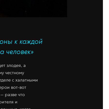
роны к каждой
 а человек»
ет злодея, а
му честному
отделе с халатными
ерои вот-вот
 — разве что
рителя и