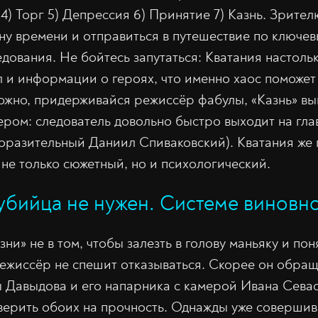
4) Торг 5) Депрессия 6) Принятие 7) Казнь. Зрите
ну времени и отправиться в путешествие по ключе
дования. Не бойтесь запутаться: Кватания настоль
 и информации о героях, что именно хаос поможет
ожно, придерживайся режиссёр фабулы, «Казнь» в
ром: следователь довольно быстро выходит на гла
оразительный Даниил Спиваковский). Кватания же
 не только сюжетный, но и психологический.
убийца не нужен. Системе виновн
ни» не в том, чтобы залезть в голову маньяку и по
 режиссёр не спешит отказываться. Скорее он обра
 Давыдова и его напарника с камерой Ивана Севас
оверить обоих на прочность. Однажды уже совершив