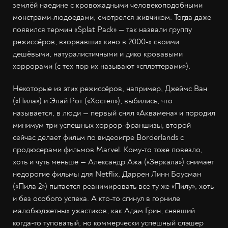
землёй наедине с кровожадными человекоподобными
монстрами-людоедами, смотрелся живчиком. Тогда даже
появился термин «Splat Pack» — так назвали группу
режиссёров, взорвавших кино в 2000-х своими
дешёвыми, натуралистичными и дико кровавыми
хоррорами (с тех пор их называют «сплэттерами»).
Некоторые из этих режиссёров, например, Джеймс Ван
(«Пила») и Элай Рот («Хостел»), выбились, что
называется, в люди — первый снял «Аквамена» и породил
минимум три успешных хоррор-франшизы, второй
сейчас делает фильм по видеоигре Borderlands с
продюсерами фильмов Marvel. Кому-то тоже повезло,
хоть и чуть меньше — Александр Ажа («Зеркала») снимает
недорогие фильмы для Netflix, Даррен Линн Боусман
(«Пила 2») пытается реанимировать всё ту же «Пилу», хоть
и без особого успеха. А кто-то сгинул в горниле
малобюджетных ужастиков, как Адам Грин, снявший
когда-то туповатый, но коммерчески успешный слэшер