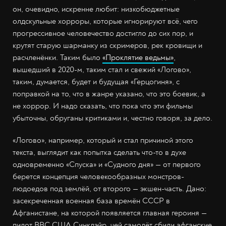
он, очевидно, искренне любит: низкобюджетные
олдскульные хорроры, которые игнорируют всё, чего
прогрессивное человечество достигло до сих пор, и
крутят старую шарманку из скримеров, рек кровищи и
расчленёнки. Таким было
«Проклятие ведьмы»
,
вышедший в 2020-м, таким стал и свежий «Логово»,
таким, думается, будет и будущая «Герцогиня», с
поправкой на то, что в жанре указано, что это боевик, а
не хоррор. И надо сказать, что пока что эти фильмы
убыточны, обруганы критиками и, честно говоря, за дело.
«Логово», например, который и стал причиной этого
текста, выглядит как попытка сделать что-то в духе
одновременно «Спуска» и «Судного дня» — от первого
берется концепция человекообразных монстров-
людоедов под землёй, от второго — экшен-часть. Дано:
засекреченная военная база времён СССР в
Афганистане, на которой появляется главная героиня —
пилот ВВС США Синклэйр, чей самолёт сбили афганские