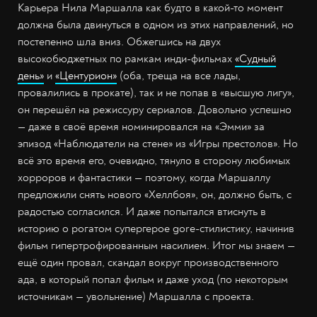
Карьера Нила Маршалла как будто в какой-то момент
должна была двинуться в одном из этих направлений, но
постепенно шла вниз. Обжегшись на двух
высокобюджетных по рамкам инди-фильмах
«Судный
день»
и
«Центурион»
(оба, треща на все лады,
провалились в прокате), так и не попав в «высшую лигу»,
он перешёл на режиссуру сериалов. Довольно успешно
— даже в своё время номинировался на «Эмми» за
эпизод «Наблюдатели на стене» из «Игры престолов». Но
всё это время его, очевидно, тянуло в сторону любимых
хорроров и фантастики — поэтому, когда Маршаллу
предложили снять нового «Хеллбоя», он, должно быть, с
радостью согласился. И даже попытался втиснуть в
историю о рогатом супергерое gore-стилистику, начинив
фильм гипертрофированным насилием. Итог мы знаем —
ещё один провал, скандал вокруг производственного
ада, в который попал фильм и даже уход (по некоторым
источникам — увольнение) Маршалла с проекта.