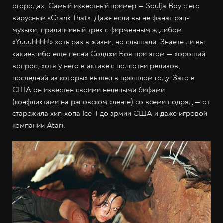
огородах. Самый известный пример — Soulja Boy с его
вирусным «Crank That». Даже если вы не фанат рэп-
музыки, прилипчивый трек с фирменным эдлибом
«Yuuuhhhh!» хоть раз в жизни, но слышали. Знаете ли вы
какие-либо еще песни Солджи Боя при этом — хороший
вопрос, хотя у него в активе с полсотни релизов,
последний из которых вышел в прошлом году. Зато в
США он известен своими нелепыми бифами
(конфликтами на рэповском сленге) со всеми подряд — от
старожила хип-хопа Ice-T до армии США и даже игровой
компании Atari.