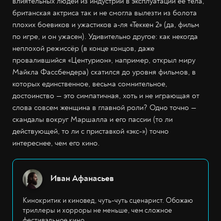
влиятельных людей из индустрии в эксплуатации её тела,
британская актриса так и не смогла вылезти из болота
плохих боевиков и ужастиков а-ля «Теккен 2» (да, фильм
по игре, и он ужасен). Удивительно другое: как некогда
неплохой режиссёр (в конце концов, даже
провалившийся «Центурион», например, открыл миру
Майкла Фассбендера) скатился до уровня фильмов, в
которых единственное, весьма сомнительное,
достоинство — это симпатичная, хоть и не играющая от
слова совсем женщина в главной роли? Одно точно —
скандалы вокруг Маршалла и его пассии (то ли
действующей, то ли с приставкой «экс-») точно
интереснее, чем его кино.
Иван Афанасьев
Кинокритик и киновед, чуть-чуть сценарист. Обожаю
триллеры и хорроры не меньше, чем сложное
фестивальное кино.