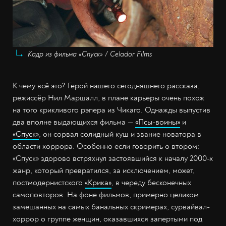
Кадр из фильма «Спуск» / Celador Films
К чему всё это? Герой нашего сегодняшнего рассказа,
режиссёр Нил Маршалл, в плане карьеры очень похож
на того крикливого рэпера из Чикаго. Однажды выпустив
два вполне выдающихся фильма —
«Псы-воины»
и
«Спуск»
, он сорвал солидный куш и звание новатора в
области хоррора. Особенно если говорить о втором:
«Спуск» здорово встряхнул застоявшийся к началу 2000-х
жанр, который превратился, за исключением, может,
постмодернистского
«Крика»
, в череду бесконечных
самоповторов. На фоне фильмов, примерно целиком
замешанных на самых банальных скримерах, сурвайвал-
хоррор о группе женщин, оказавшихся запертыми под