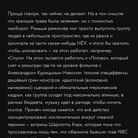
Проще говоря, так сейчас не делают. Не в том смысле,
что «раньше трава была зеленее», но с точностью
наоборот. Раньше режиссёр мог просто выпустить группу
людей в небольшое пространство, где их рвала и
кромсала на части какая-нибудь НЁХ, и этого бы хватило,
чтобы шокировать — на этом работал, например,
«Спуск». На этом пытается работать и «Логово», который
снят и разыгран где-то на уровне фильмов с
Александром Курицыным-Невским: плохие спецэффекты,
дешёвый грим монстров, идиотский (возможно,
намеренно) сценарий и обязательные «героические
кадры», как группа солдат под максимально эпичную, в
рамках бюджета, музыку идёт в рапиде, чтобы
мочить
козлов.
Причём иногда кажется, что всё действо
сконцентрировано исключительно вокруг главной
героини — актрисы Шарлотты Кирк, которая пока что
прославилась лишь тем, что обвинила бывших глав NBC