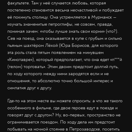
факультете. Там у неё случается любовь, которая
постепенно становится весьма несчастливой и побуждает
её покинуть столицу. Она устремляется в Мурманск
—
изучать знаменитые петроглифы, не совсем, правда,
понимая зачем: «чтобы лучше знать свои корни» (что?).
Сев на поезд, она оказывается в купе с грубым и сильно
пьяным шахтёром Лёхой (Юра Борисов, для которого
эта роль стала пятым появлением на минувшем
«Кинотавре»), который предполагает, что она едет «п***й
(телом) торговать». Этим двоим предстоит долгий путь,
по ходу которого между ними зародятся если и не
отношения, то абсолютно точно большой интерес и
симпатия друг к другу.
Где-то на этом месте вы можете спросить: а что же такого
особенного в фильме, где двое героев едут в поезде и
говорят друг с другом? Ну, во-первых, пространство не
ограничивается поездом. По ходу дела им предстоит
побывать на ночной стоянке в Петрозаводске, посетить