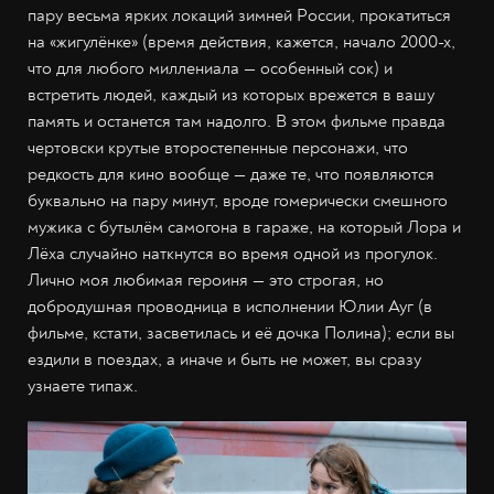
пару весьма ярких локаций зимней России, прокатиться
на «жигулёнке» (время действия, кажется, начало 2000-х,
что для любого миллениала
—
особенный сок) и
встретить людей, каждый из которых врежется в вашу
память и останется там надолго. В этом фильме правда
чертовски крутые второстепенные персонажи, что
редкость для кино вообще
—
даже те, что появляются
буквально на пару минут, вроде гомерически смешного
мужика с бутылём самогона в гараже, на который Лора и
Лёха случайно наткнутся во время одной из прогулок.
Лично моя любимая героиня
—
это строгая, но
добродушная проводница в исполнении Юлии Ауг (в
фильме, кстати, засветилась и её дочка Полина); если вы
ездили в поездах, а иначе и быть не может, вы сразу
узнаете типаж.