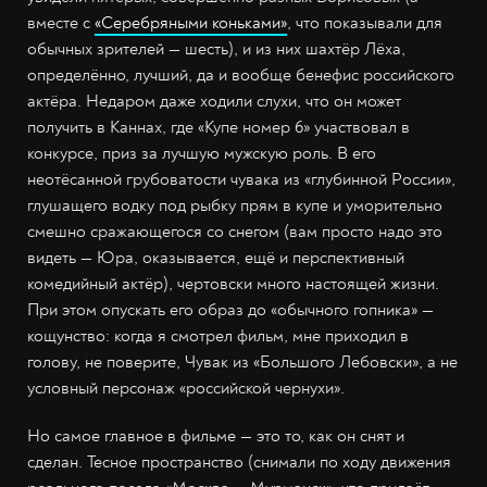
вместе с
«Серебряными коньками»
, что показывали для
обычных зрителей
—
шесть), и из них шахтёр Лёха,
определённо, лучший, да и вообще бенефис российского
актёра. Недаром даже ходили слухи, что он может
получить в Каннах, где «Купе номер 6» участвовал в
конкурсе, приз за лучшую мужскую роль. В его
неотёсанной грубоватости чувака из «глубинной России»,
глушащего водку под рыбку прям в купе и уморительно
смешно сражающегося со снегом (вам просто надо это
видеть
—
Юра, оказывается, ещё и перспективный
комедийный актёр), чертовски много настоящей жизни.
При этом опускать его образ до «обычного гопника»
—
кощунство: когда я смотрел фильм, мне приходил в
голову, не поверите, Чувак из «Большого Лебовски», а не
условный персонаж «российской чернухи».
Но самое главное в фильме
—
это то, как он снят и
сделан. Тесное пространство (снимали по ходу движения