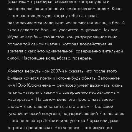
фразочками, разбирая смысловые контрапункты и
распределяя актантов по их семантическим полям. Кино
—
это настоящее чудо, когда у тебя на глазах
разворачивается маленькая человеческая жизнь, а белый
экран делает её больше, увесистее, ощутимее. Так вот,
«Купе номер 6»
—
это чистое, концентрированное кино,
полное той самой «магии», которая воздействует на
зрителя с какой-то удивительной, совершенно витальной
силой. Настоящее волшебство, поверьте.
Хочется вернуть мой 2007-й и сказать, что после этого
фильма хочется пойти и кого-нибудь обнять. Запомните
имя Юхо Куосманена
—
режиссёр умеет выжимать жизнь
из киноматерии с каким-то совершенно необъяснимым
мастерством. На самом деле, это просто называется
словом «настоящий талант», а его фильм
—
большой
гуманистический документ, подчёркивающий, что человек
—
это не «шахтёр Лёха» или «студентка Лора» или даже
«строгая проводница». Что человек
—
это искусство,