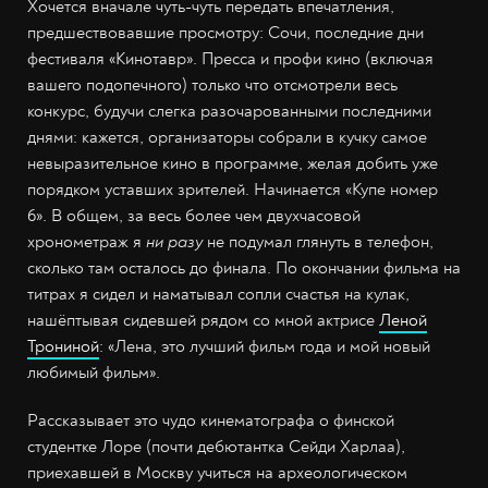
Хочется вначале чуть-чуть передать впечатления,
предшествовавшие просмотру: Сочи, последние дни
фестиваля «Кинотавр». Пресса и профи кино (включая
вашего подопечного) только что отсмотрели весь
конкурс, будучи слегка разочарованными последними
днями: кажется, организаторы собрали в кучку самое
невыразительное кино в программе, желая добить уже
порядком уставших зрителей. Начинается «Купе номер
6». В общем, за весь более чем двухчасовой
хронометраж я
ни разу
не подумал глянуть в телефон,
сколько там осталось до финала. По окончании фильма на
титрах я сидел и наматывал сопли счастья на кулак,
нашёптывая сидевшей рядом со мной актрисе
Леной
Трониной
: «Лена, это лучший фильм года и мой новый
любимый фильм».
Рассказывает это чудо кинематографа о финской
студентке Лоре (почти дебютантка Сейди Харлаа),
приехавшей в Москву учиться на археологическом