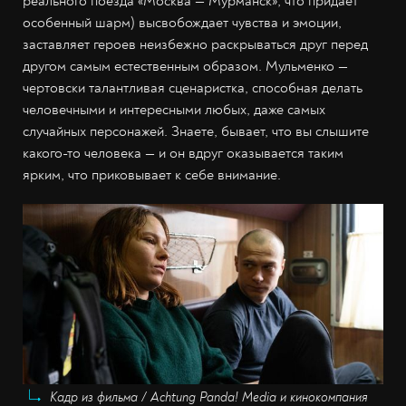
реального поезда «Москва
—
Мурманск», что придаёт
особенный шарм) высвобождает чувства и эмоции,
заставляет героев неизбежно раскрываться друг перед
другом самым естественным образом. Мульменко
—
чертовски талантливая сценаристка, способная делать
человечными и интересными любых, даже самых
случайных персонажей. Знаете, бывает, что вы слышите
какого-то человека
—
и он вдруг оказывается таким
ярким, что приковывает к себе внимание.
Кадр из фильма / Achtung Panda! Media и кинокомпания