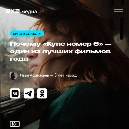
КИНО И СЕРИАЛЫ
Почему «Купе номер 6» —
один из лучших фильмов
года
— 5 лет назад
Иван Афанасьев