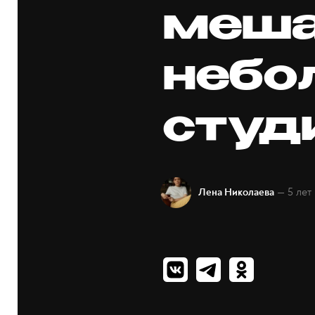
меша
небо
студ
— 5 лет
Лена Николаева