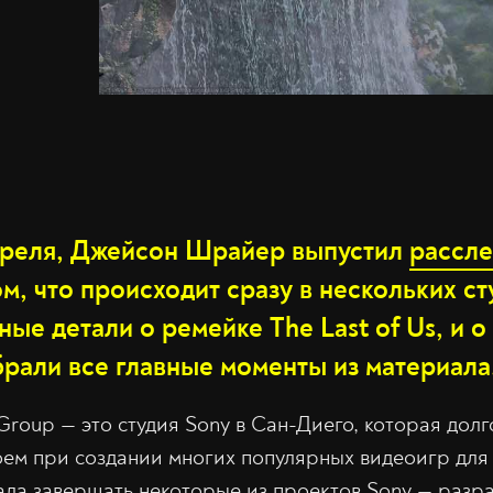
апреля, Джейсон Шрайер выпустил
рассл
м, что происходит сразу в нескольких ст
ные детали о ремейке The Last of Us, и о
брали все главные моменты из материала
e Group — это студия Sony в Сан-Диего, которая дол
ем при создании многих популярных видеоигр для P
ла завершать некоторые из проектов Sony — разр