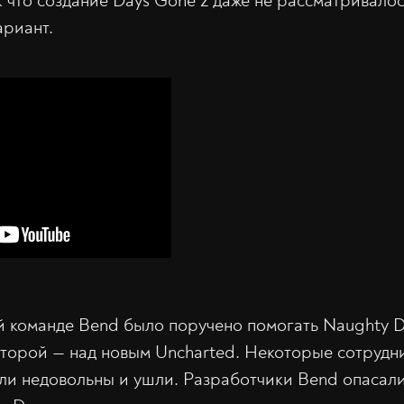
к что создание Days Gone 2 даже не рассматривалос
ариант.
й команде Bend было поручено помогать Naughty 
второй — над новым Uncharted. Некоторые сотрудн
ли недовольны и ушли. Разработчики Bend опасалис