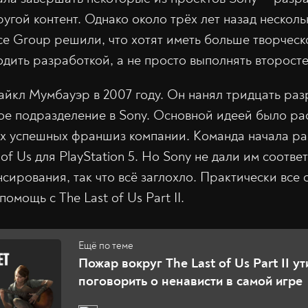
ругой контент. Однако около трёх лет назад нескол
vice Group решили, что хотят иметь больше творчес
одить разработкой, а не просто выполнять второст
йкл Мумбауэр в 2007 году. Он нанял тридцать раз
ое подразделение в Sony. Основной идеей было р
х успешных франшиз компании. Команда начала ра
of Us для PlayStation 5. Но Sony не дали им соотв
сирования, так что всё заглохло. Практически все 
омощь с The Last of Us Part II.
Пожар вокруг The Last of Us Part II у
поговорить о ненависти в самой игре