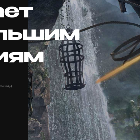
ет
льшим
иям
 назад