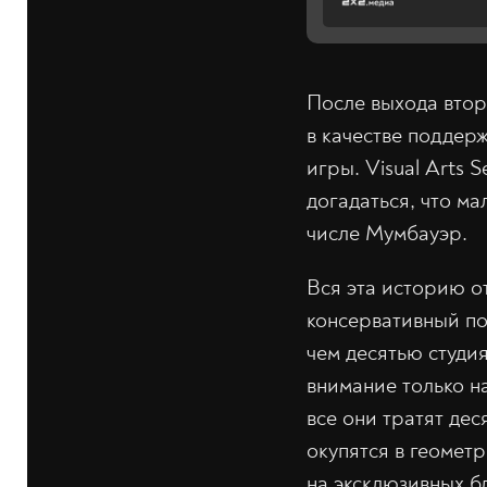
После выхода втор
в качестве поддер
игры. Visual Arts
догадаться, что ма
числе Мумбауэр.
Вся эта историю 
консервативный по
чем десятью студи
внимание только н
все они тратят де
окупятся в геомет
на эксклюзивных б