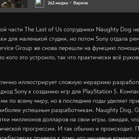
2х2.медиа
Варков
ой части The Last of Us сотрудники Naughty Dog 
жки для маленькой студии, но потом Sony отдала ре
 Service Group же снова перешли на функцию помощ
ло кого это устроило, так что практически всё руко
отлично иллюстрирует сложную иерархию разработ
дход Sony к созданию игр для PlayStation 5. Компа
ями по всему миру, но в последние годы уделяет пр
аиболее успешным разработчикам. Naughty Dog, Gu
сятки миллионов долларов на свои игры, ожидая, чт
рической прогрессии. И так обычно и происходит.
локбастерах привела к тому, что нишевые команды 