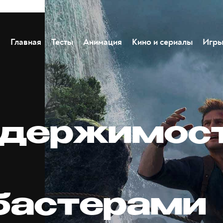
Главная
Тесты
Анимация
Кино и сериалы
Игр
одержимос
бастерами