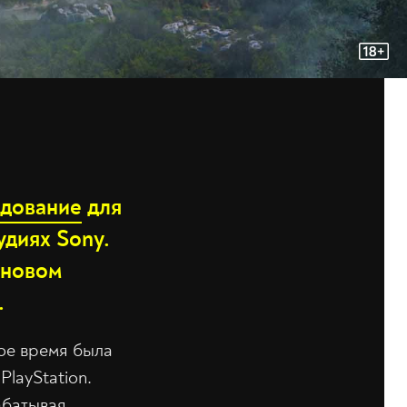
едование
для
удиях Sony.
 новом
.
гое время была
layStation.
абатывая