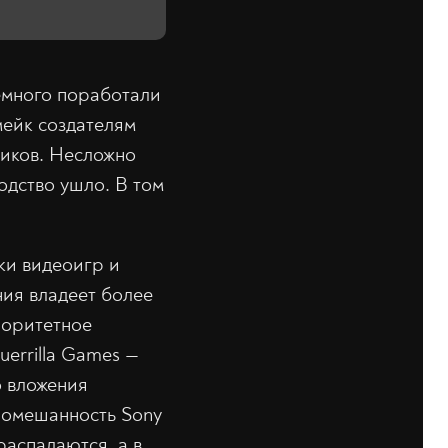
немного поработали
мейк создателям
ников. Несложно
водство ушло. В том
ки видеоигр и
ния владеет более
иоритетное
errilla Games —
о вложения
 Помешанность Sony
распадаются, а в