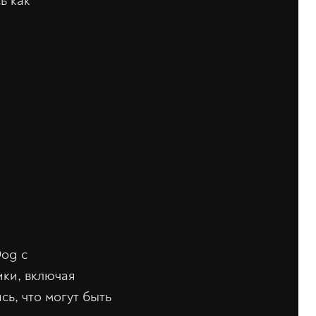
ь как
Dog с
ики, включая
ь, что могут быть