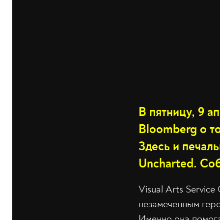
В пятницу, 9 
Bloomberg о то
Здесь и печаль
Uncharted. Со
Visual Arts Servic
незамеченным геро
Именно она помога