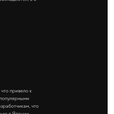
 что привело к
 популярными
азработчикам, что
ько в Японии.