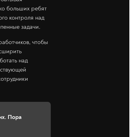
ько больших ребят
кого контроля над
епенные задачи.
работчиков, чтобы
асширить
ботать над
етствующей
сотрудники
тих. Пора