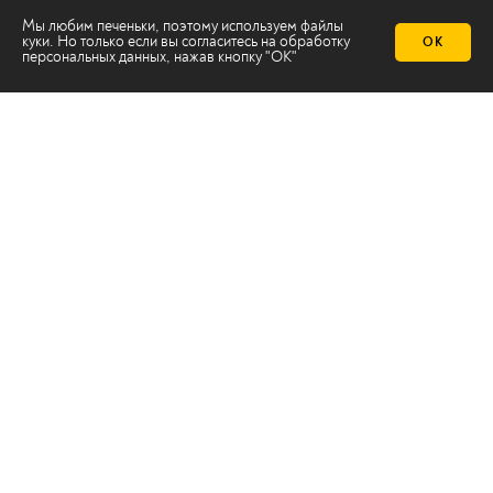
Мы любим печеньки, поэтому используем файлы
куки. Но только если вы согласитесь на
обработку
ОК
персональных данных
, нажав кнопку "ОК"
Телеканал 2х2
Онлайн-эфир
Все авторы
Все темы
© ООО «ТРК «2Х2», 2026
Правовая информация
Политика конфиденциальности
Сайт содержит рекомендательные технологии
Сделано на
Ghost
batman@2x2tv.ru