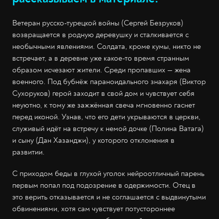
Ветеран русско-турецкой войны (Сергей Безруков)
возвращается в родную деревушку и сталкивается с
необычными явлениями. Солдата, кроме кумы, никто не
встречает, а в деревне уже какое-то время странным
образом исчезают жители. Среди пропавших — жена
военного. Под бубнёж параноидального знахаря (Виктор
Сухоруков) герой заходит в свой дом и чувствует себя
неуютно, к тому же зажжённая свеча мгновенно гаснет
перед иконой. Узнав, что его дети укрываются в церкви,
служивый идёт на встречу к немой дочке (Полина Ватага)
и сыну (Дан Хазанджи), у которого отклонения в
развитии.
С приходом беды в глухой уголок нейроотличный парень
первым попал под подозрение в одержимости. Отец в
это верить отказывается и не соглашается с выдвинутыми
обвинениями, хотя сам чувствует потустороннее