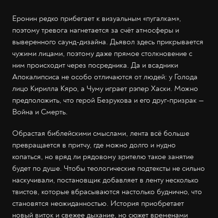
Еронин редко прибегает к визуальным «пугалкам»,
поэтому тревога нагнетается за счёт атмосферы и
выверенного саунд-дизайна. Дьявол здесь прикрывается
чужими лицами, поэтому даже прямое столкновение с
ним происходит через посредника. Да и всадники
Апокалипсиса не особо отличаются от людей: у Голода
лицо Кирилла Кяро, а Чуму играет рэпер Хаски. Можно
предположить, что герой Безрукова и его друг-призрак —
Война и Смерть.
Обрастая библейскими смыслами, лента всё больше
превращается в притчу, где можно долго и нудно
копаться, но вряд ли рядовому зрителю такое занятие
будет по душе. Чтобы теологические подтексты не сильно
наскучивали, постановщик добавляет в ленту несколько
твистов, которые вбрасываются настолько буднично, что
становятся неожиданностью. История приобретает
новый виток и свежее дыхание, но сюжет временами