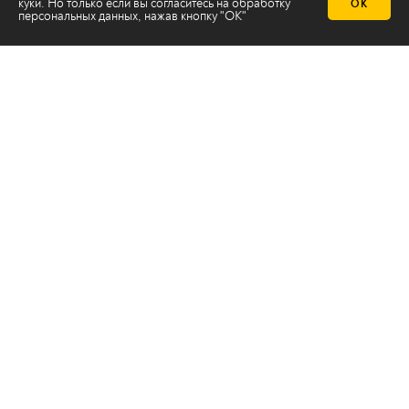
куки. Но только если вы согласитесь на
обработку
ОК
персональных данных
, нажав кнопку "ОК"
Телеканал 2х2
Онлайн-эфир
Все авторы
Все темы
© ООО «ТРК «2Х2», 2026
Правовая информация
Политика конфиденциальности
Сайт содержит рекомендательные технологии