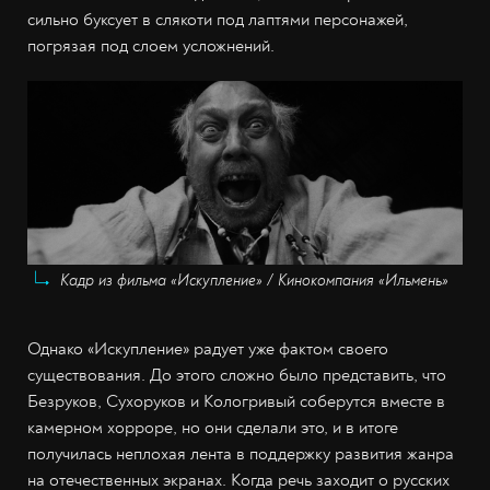
сильно буксует в слякоти под лаптями персонажей,
погрязая под слоем усложнений.
Кадр из фильма «Искупление» / Кинокомпания «Ильмень»
Однако «Искупление» радует уже фактом своего
существования. До этого сложно было представить, что
Безруков, Сухоруков и Кологривый соберутся вместе в
камерном хорроре, но они сделали это, и в итоге
получилась неплохая лента в поддержку развития жанра
на отечественных экранах. Когда речь заходит о русских