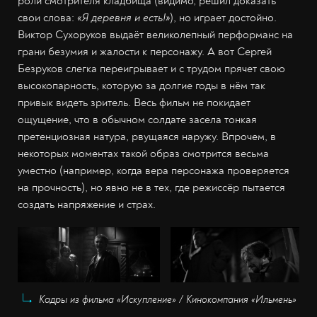
роли смотрителя кладбища (видимо, решил доказать
свои слова:
«Я деревня и есть!»
), но играет достойно.
Виктор Сухоруков выдаёт великолепный перформанс на
грани безумия и жалости к персонажу. А вот Сергей
Безруков слегка переигрывает и с трудом прячет свою
высокопарность, которую за долгие годы в нём так
привык видеть зритель. Весь фильм не покидает
ощущение, что в обычном солдате засела тонкая
претенциозная натура, рвущаяся наружу. Впрочем, в
некоторых моментах такой образ смотрится весьма
уместно (например, когда вера персонажа проверяется
на прочность), но явно не в тех, где режиссёр пытается
создать напряжение и страх.
Кадры из фильма «Искупление» / Кинокомпания «Ильмень»