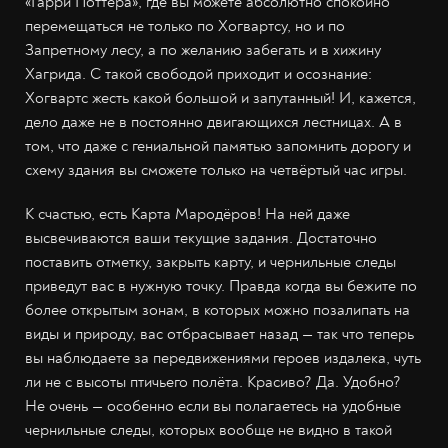
«Гарри Поттера», где вы можете абсолютно спокойно
перемещаться не только по Хогвартсу, но и по
Запретному лесу, а по желанию забегать и в хижину
Хагрида. С такой свободой приходит и осознание:
Хогвартс жесть какой большой и запутанный! И, кажется,
дело даже не в постоянно двигающихся лестницах. А в
том, что даже с гениальной памятью запомнить дорогу и
схему здания вы сможете только на четвёртый час игры.
К счастью, есть Карта Мародёров! На ней даже
высвечиваются ваши текущие задания. Достаточно
поставить отметку, закрыть карту, и чернильные следы
приведут вас в нужную точку. Правда когда вы бежите по
более открытым зонам, в которых можно позалипать на
виды и природу, вас отбрасывает назад — так что теперь
вы наблюдаете за передвижениями героев издалека, чуть
ли не с высоты птичьего полёта. Красиво? Да. Удобно?
Не очень — особенно если вы полагаетесь на удобные
чернильные следы, которых вообще не видно в такой