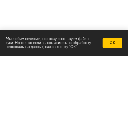
Мы любим печеньки, поэтому используем файлы
куки. Но только если вы согласитесь на
обработку
ОК
персональных данных
, нажав кнопку "ОК"
Телеканал 2х2
Онлайн-эфир
Все авторы
Все темы