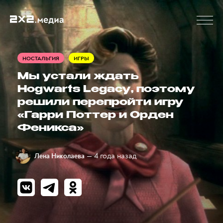
НОСТАЛЬГИЯ
ИГРЫ
Мы устали ждать
Hogwarts Legacy, поэтому
решили перепройти игру
«Гарри Поттер и Орден
Феникса»
— 4 года назад
Лена Николаева