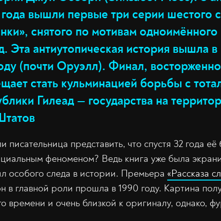
5 года вышли первые три серии шестого 
анки», снятого по мотивам одноимённого
. Эта антиутопическая история вышла в 
году (почти Оруэлл). Финал, восторженн
ещает стать кульминацией борьбы с тот
блики Гилеад — государства на террито
Штатов
и писательница представить, что спустя 32 года её
оциальным феноменом? Ведь книга уже была экран
ил особого следа в истории. Премьера
«Рассказа с
 в главной роли прошла в 1990 году. Картина пол
о времени и очень близкой к оригиналу, однако, ф