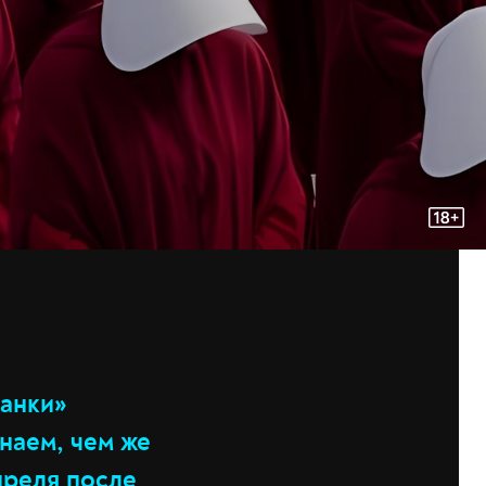
жанки»
знаем, чем же
преля после