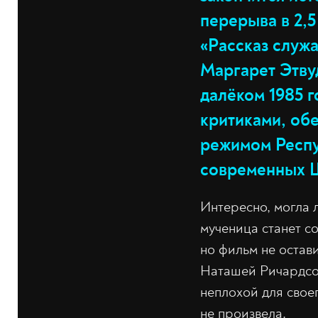
перерыва в 2,
«Рассказ служ
Маргарет Этвуд
далёком 1985 
критиками, об
режимом Респу
современных 
Интересно, могла л
мученица станет с
но фильм не остав
Наташей Ричардсон
неплохой для своег
не произвела.