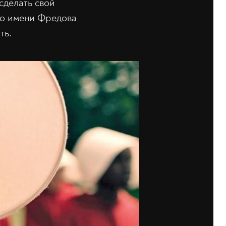
сделать свой
по имени Фредова
ть.