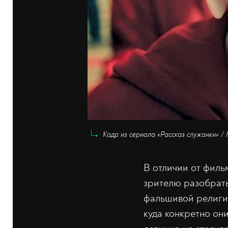
Кадр из сериала «Рассказ служанки» / 
В отличии от филь
зрителю разобрать
фальшивой религио
куда конкретно они