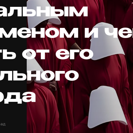
альным
меном и че
ь от его
льного
рда
зад