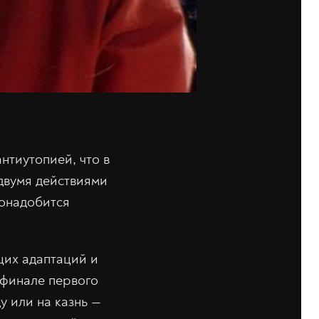
нтиутопией, что в
 двумя действиями
онадобится
щих адаптаций и
 финале первого
у или на казнь —