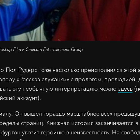
ioskop Film и Cinecom Entertainment Group
р Пол Рудерс тоже настолько преисполнился этой а
 оперу «Рассказ служанки» с прологом, прелюдией,
ушать эту необычную интерпретацию можно
здесь
(п
йский аккаунт).
иалу. Он вышел гораздо масштабнее всех предыду
пределы страниц. Книжная история заканчивается в
 фургон увозит героиню в неизвестность. На свобод