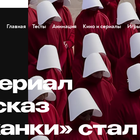
Главная
Тесты
Анимация
Кино и сериалы
Игр
сериал
сказ
анки» стал