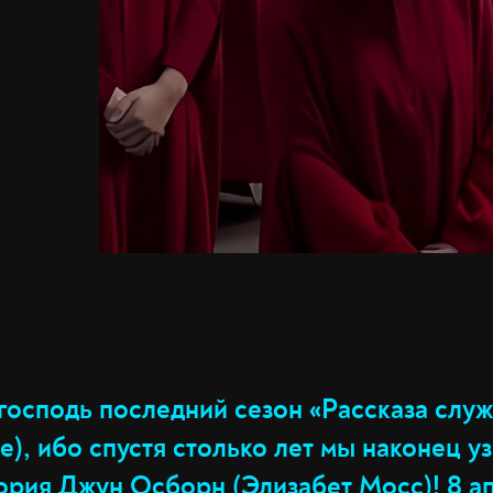
господь последний сезон «Рассказа слу
le), ибо спустя столько лет мы наконец у
тория Джун Осборн (Элизабет Мосс)! 8 а