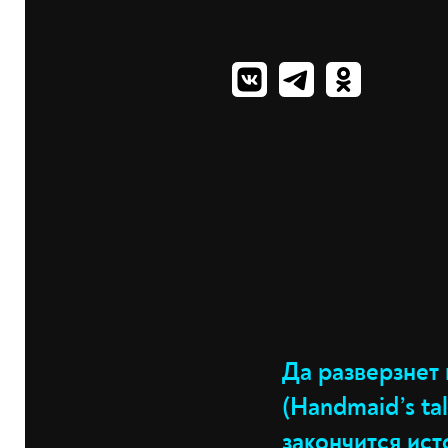
Да разверзнет 
(Handmaid’s ta
закончится ис