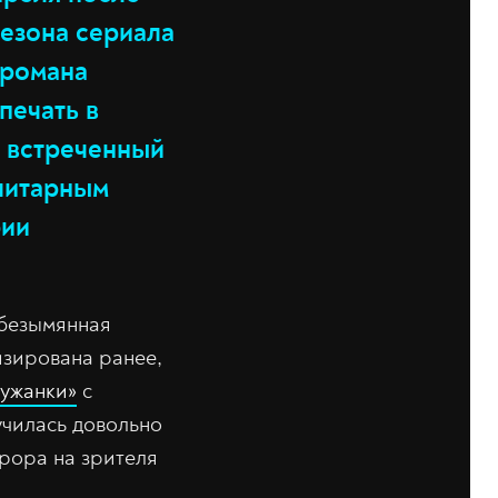
сезона сериала
 романа
печать в
о встреченный
алитарным
рии
 безымянная
изирована ранее,
лужанки»
с
училась довольно
урора на зрителя