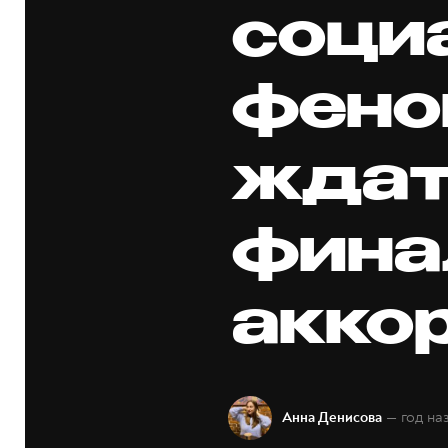
соци
фено
ждат
фина
акко
— год на
Анна Денисова