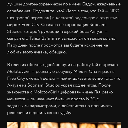
лучшим другом-охранником по имени Бадди, ежедневные
ограбления. Подождите, что? Дело в том, что Гай — NPC
(неигровой персонаж) в жестокой видеоигре с открытым
миром Free City. Создала её корпорация Soonami
Studios, которой руководит мерзкий босс Антуан —
сыграл его Тайка Вайтити и выложился он максимально.
Пару дней после просмотра вы будете искренне не
любить этого чувака, обещаю.
В один из обычных дней по пути на работу Гай встречает
MolotovGirl — реальную девушку Милли. Она играет в
Free City с чёткой целью — найти доказательство того, что
Антуан из Soonami Studios украл код её игры. После
знакомства с MolotovGirl «цифровая» жизнь Гая резко
меняется — он начинает быть не просто NPC с
заданными параметрами, а действительно принимать
решения и вершить свою судьбу.