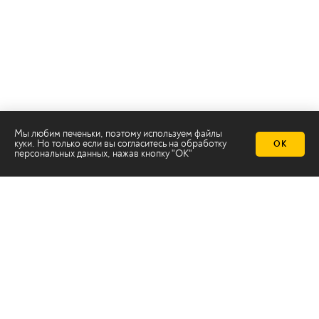
Мы любим печеньки, поэтому используем файлы
куки. Но только если вы согласитесь на
обработку
ОК
персональных данных
, нажав кнопку "ОК"
Телеканал 2х2
Онлайн-эфир
Все авторы
Все темы