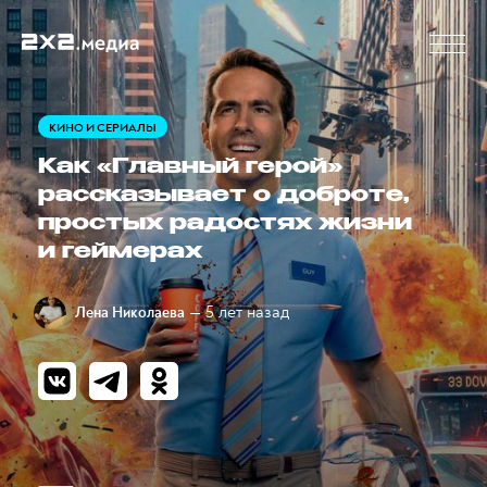
КИНО И СЕРИАЛЫ
Как «Главный герой»
рассказывает о доброте,
простых радостях жизни
и геймерах
— 5 лет назад
Лена Николаева