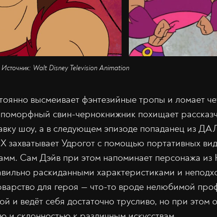
Источник: Walt Disney Television Animation
тоянно высмеивает фэнтезийные тропы и ломает че
опоморфный свин-чернокнижник похищает рассказч
авку шоу, а в следующем эпизоде попаданец из Д
хватывает Удрогот с помощью портативных вид
амм. Сам Дэйв при этом напоминает персонажа и
авильно раскиданными характеристиками и неподх
варство для героя — что-то вроде нелюбимой проф
ой и ведёт себя достаточно трусливо, но при этом 
ю и склонностью к различным искусствам.