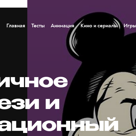
Главная
Тесты
Анимация
Кино и сериалы
Игр
ичное
ези и
ационный