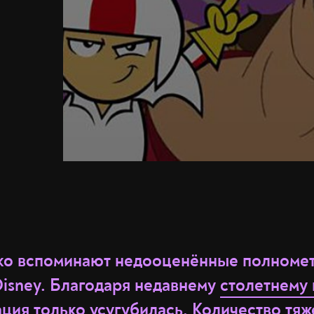
ько вспоминают недооценённые полном
isney. Благодаря недавнему
столетнему
ция только усугубилась. Количество тя