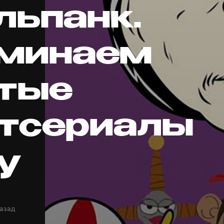
льпанк.
минаем
тые
тсериалы
y
назад