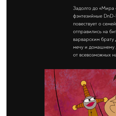
Задолго до «Мира 
фэнтезийные DnD-l
повествует о семе
отправились на би
варварским брату 
мечу и домашнему 
от всевозможных н