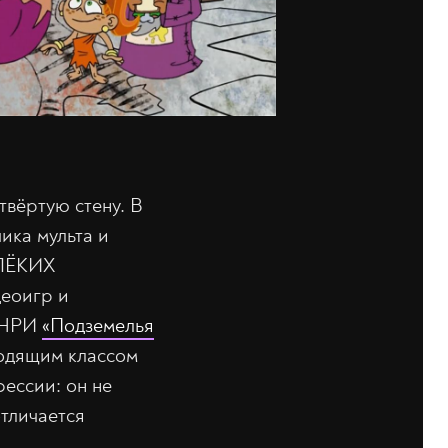
твёртую стену. В
ика мульта и
АЛЁКИХ
еоигр и
з НРИ
«Подземелья
одящим классом
ессии: он не
отличается