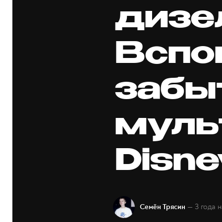
дизе
Вспо
забы
муль
Disne
— 3 года 
Семён Трясин