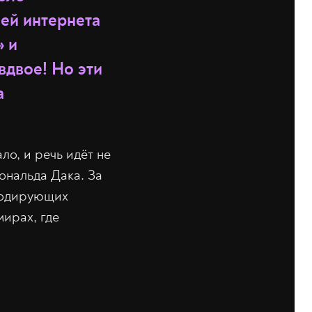
ей интернета
» и
вдвое! Но эти
а
ло, и речь идёт не
ональда Дака. За
ародирующих
ирах, где