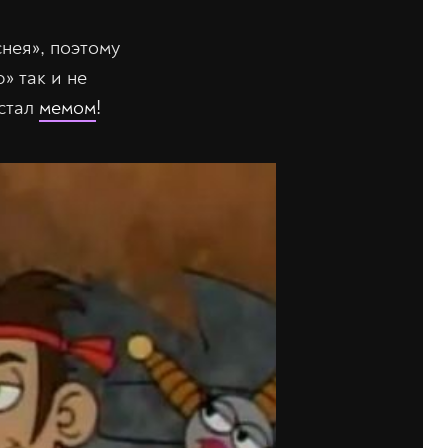
нея», поэтому
» так и не
 стал
мемом
!