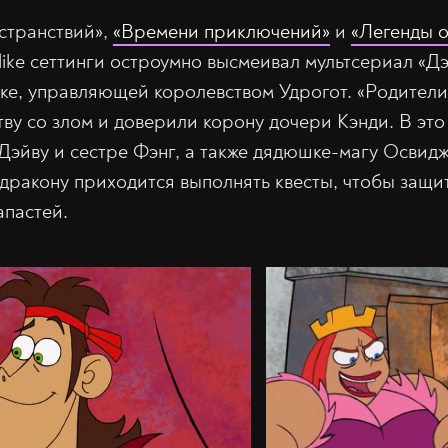
странствий»,
«Времени приключений»
и
«Легенды о
ike сеттинги остроумно высмеивал мультсериал «Д
йке, управляющей королевством Удрогот. «Родител
тву со злом и доверили корону дочери Кэнди. В это
Дэйву и сестре Фэнг, а также дядюшке-магу Освид
дракону приходится выполнять квесты, чтобы защи
апастей.