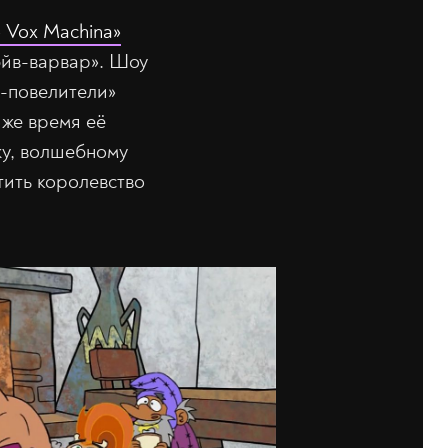
 Vox Machina»
эйв-варвар». Шоу
и-повелители»
 же время её
жу, волшебному
тить королевство