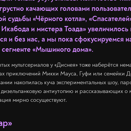
грустно качающих головами пользовател
ой судьбы «Чёрного котла», «Спасателей
Икабода и мистера Тоада» увеличилось 
ся и без нас, а мы пока сфокусируемся н
 сегменте «Мышиного дома».
тых мультсериалов у «Диснея» тоже наберётся нема
ах приключений Микки Мауса, Гуфи или семейки Д
пании накопилась куча экспериментальных шоу, п
 дизельпанковую антиутопию и рассказывающих о м
ация мирно сосуществуют.
ар»