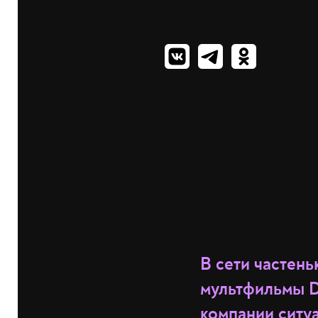
В сети частен
мультфильмы D
компании
ситуа