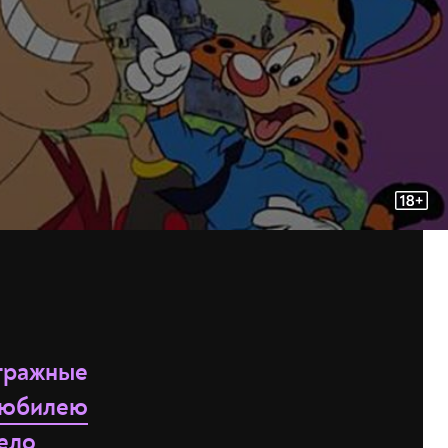
етражные
 юбилею
жело