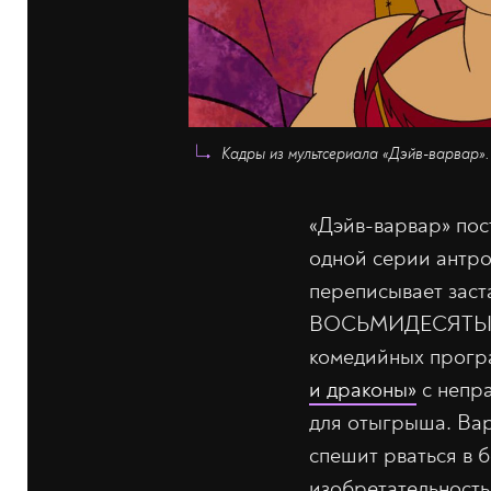
Кадры из мультсериала «Дэйв-варвар». 
«Дэйв-варвар» пос
одной серии антр
переписывает заст
ВОСЬМИДЕСЯТЫХ за
комедийных прогр
и драконы»
с непр
для отыгрыша. Вар
спешит рваться в б
изобретательность