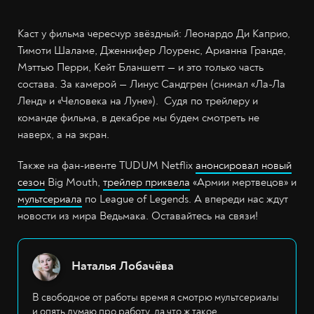
Каст у фильма чересчур звёздный: Леонардо Ди Каприо,
Тимоти Шаламе, Дженнифер Лоуренс, Арианна Гранде,
Мэттью Перри, Кейт Бланшетт — и это только часть
состава. За камерой — Линус Сандгрен (снимал «Ла-Ла
Ленд» и «Человека на Луне»). Судя по трейлеру и
команде фильма, в декабре мы будем смотреть не
наверх, а на экран.
Также на фан-ивенте TUDUM Netflix
анонсировал новый
сезон
Big Mouth,
трейлер приквела
«Армии мертвецов» и
мультсериала
по League of Legends. А впереди нас ждут
новости из мира Ведьмака. Оставайтесь на связи!
Наталья Лобачёва
В свободное от работы время я смотрю мультсериалы
и опять думаю про работу, да что ж такое