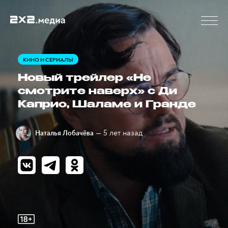
КИНО И СЕРИАЛЫ
Новый трейлер «Не
смотрите наверх» с Ди
Каприо, Шаламе и Гранде
— 5 лет назад
Наталья Лобачёва