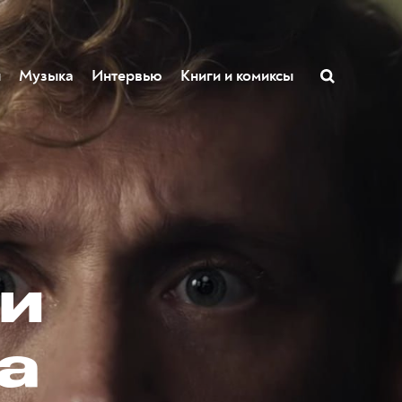
ы
Музыка
Интервью
Книги и комиксы
ии
а