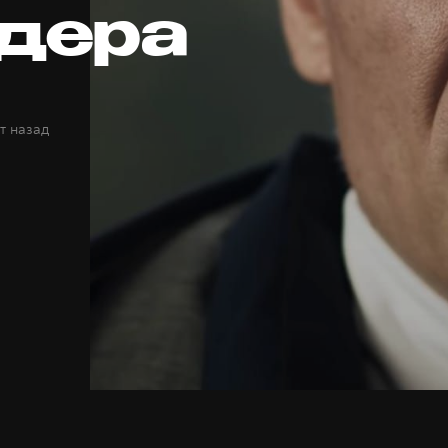
дера
т назад