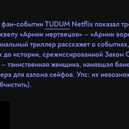
м фан-событии
TUDUM
Netflix показал т
квелу «Армии мертвецов» — «Армии воро
инальный триллер расскажет о событиях
 до истории, срежиссированной Заком 
 — таинственная женщина, нанявшая бан
ра для взлома сейфов. Упс: их невозмо
бчистить).