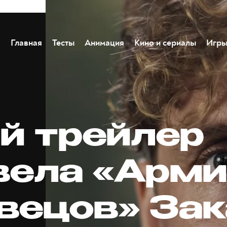
Главная
Тесты
Анимация
Кино и сериалы
Игр
й трейлер
вела «Арм
вецов» Зак