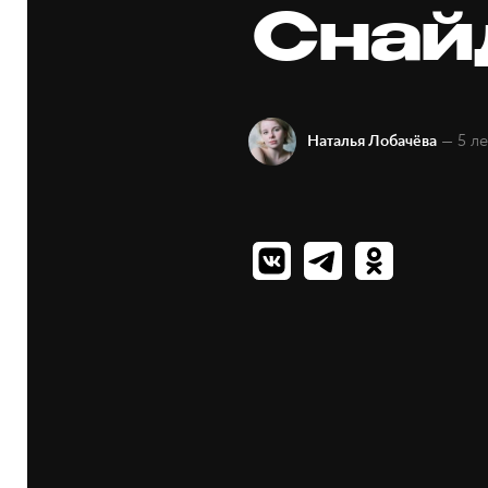
Снай
— 5 ле
Наталья Лобачёва