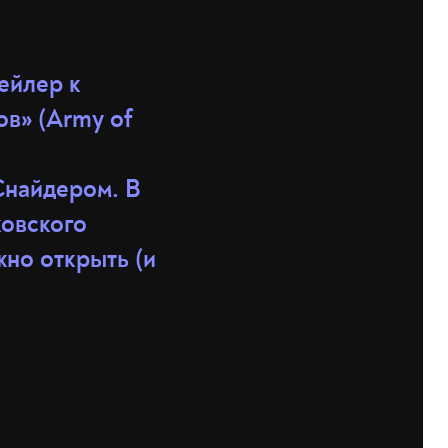
рейлер к
в» (Army of
,
Снайдером. В
ковского
жно открыть (и