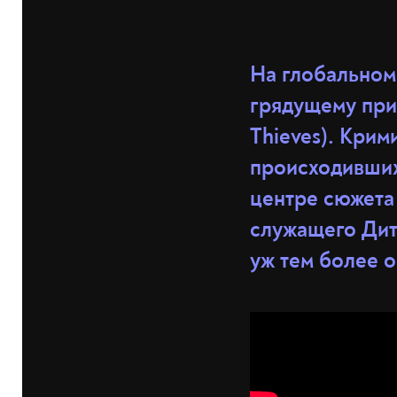
На глобально
грядущему при
Thieves). Крим
происходивших
центре сюжета
служащего Дите
уж тем более о