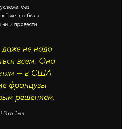
уклюже, без
всё же это была
ими и провести
 даже не надо
ться всем. Она
детям — в США
кие французы
овым решением.
! Это был