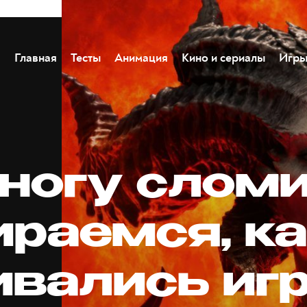
Главная
Тесты
Анимация
Кино и сериалы
Игр
 ногу сломи
ираемся, к
ивались иг