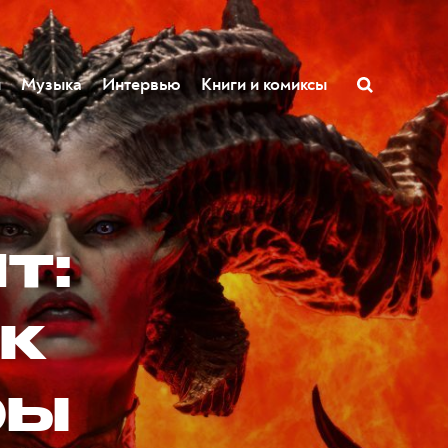
ы
Музыка
Интервью
Книги и комиксы
т:
ак
ры