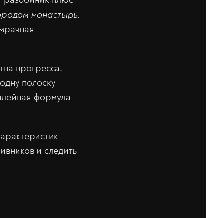
городом монастырь,
 мрачная
тва прогресса.
 одну полоску
мплейная формула
характеристик
тивников и следить