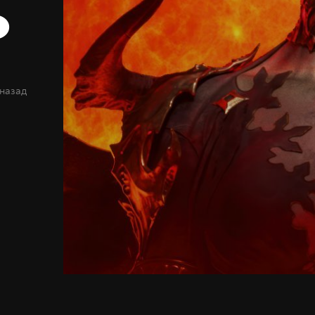
o
 назад