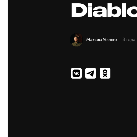
Diabl
— 3 года
Максим Усенко