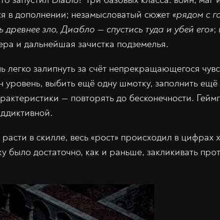
я в дополнении; незамысловатый сюжет
«рядом с 
 древнее зло, Диабло — спустись туда и убей его»
;
ера и дальнейшая зачистка подземелья.
нь легко залипнуть за счёт непрекращающегося чувс
н уровень, выбить ещё одну шмотку, заполнить ещё
арактеристики — повторять до бесконечности. Гей
аддиктивной.
 расти в скилле, весь «рост» происходил в цифрах 
у было достаточно, как и раньше, закликивать про