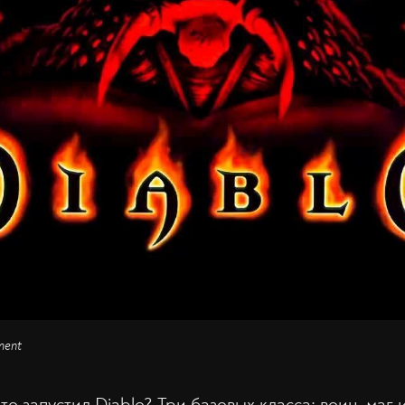
ment
кто запустил Diablo? Три базовых класса: воин, маг