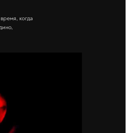
 время, когда
дино,