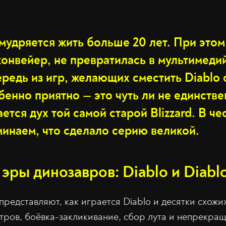
мудряется жить больше 20 лет. При этом
конвейер, не превратилась в мультимед
редь из игр, желающих сместить Diablo 
бенно приятно — это чуть ли не единстве
тся дух той самой старой Blizzard. В че
минаем, что сделало серию великой.
эры динозавров: Diablo и Diablo
представляют, как играется Diablo и десятки схожи
стров, боёвка-закликивание, сбор лута и непрекр