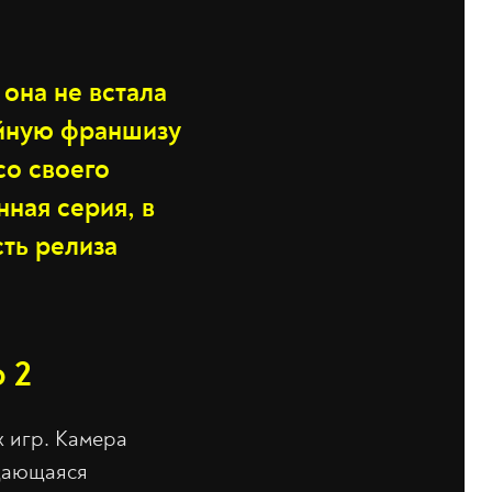
 она не встала
ийную франшизу
со своего
нная серия, в
сть релиза
 2
х игр. Камера
ащающаяся