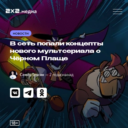
НОВОСТИ
В сеть попали концепты
нового мультсериала о
Чёрном Плаще
— 2 года назад
Семён Трясин