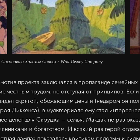
: Сокровища Золотых Солнц» / Walt Disney Company
тмотив проекта заключался в пропаганде семейных
ие честным трудом, не отступая от принципов. Если
лядел скрягой, обожающим деньги (недаром он пол
ероя Диккенса), в мультсериале ему стал интересне
ее денег для Скруджа — семья. Макдак не раз оказ
янниками и богатством. И всякий раз герой отдав
ветная лампа» показалась критикам рядовым и сил