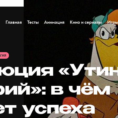
Главная
Тесты
Анимация
Кино и сериалы
Игр
ЬГИЯ
юция «Ути
ий»: в чём
ет успеха