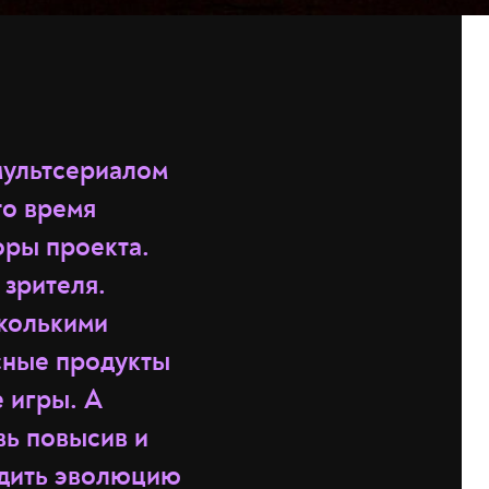
мультсериалом
то время
оры проекта.
зрителя.
сколькими
есные продукты
 игры. А
вь повысив и
едить эволюцию