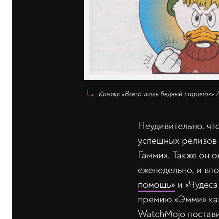
Комикс «Всего лишь бедный старичок» /
Неудивительно, чт
успешных релизов
Гамми». Также он 
еженедельно, и вп
помощь»
и «Чудеса
премию «Эмми» как
WatchMojo
постав