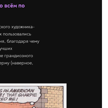
о всём по
ского художника-
х пользовались
я, благодаря чему
лучших
ле грандиозного
ерму (наверное,