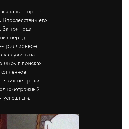
изначально проект
 Впоследствии его
 За три года
 них перед
не-триллионере
ся служить на
о миру в поисках
акопленное
ратчайшие сроки
 полнометражный
ся успешным.