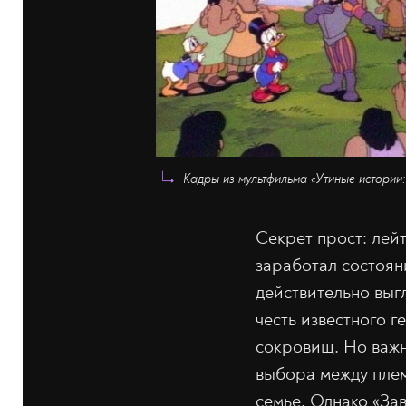
Кадры из мультфильма «Утиные истории
Секрет прост: лей
заработал состоян
действительно выг
честь известного г
сокровищ. Но важн
выбора между плем
семье. Однако «За