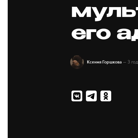
муль
его 
— 3 го
Ксения Горшкова