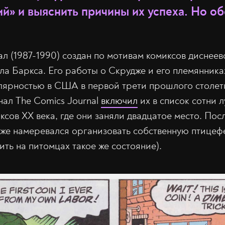
й» и выяснить причины их успеха. Но об
л (1987-1990) создан по мотивам комиксов диснеев
а Баркса. Его работы о Скрудже и его племянника
ярностью в США в первой трети прошлого столети
ал The Comics Journal
включил
их в список сотни 
ксов XX века, где они заняли двадцатое место. Пос
аже намеревался организовать собственную птицеф
ть на питомцах такое же состояние).