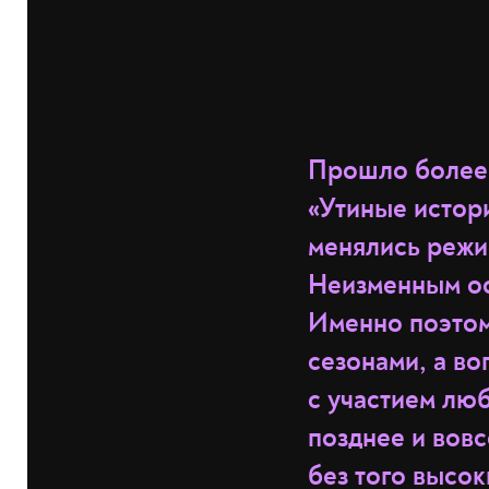
Прошло более 
«Утиные истори
менялись режи
Неизменным ос
Именно поэтом
сезонами, а во
с участием лю
позднее и вовс
без того высо