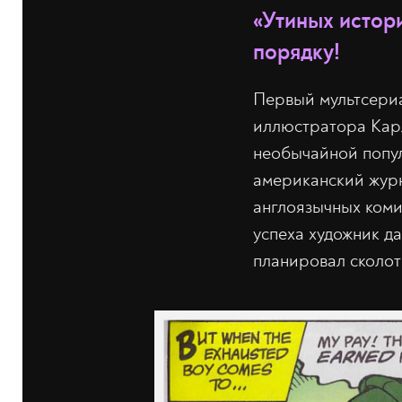
«Утиных истори
порядку!
Первый мультсериа
иллюстратора Карл
необычайной попул
американский журн
англоязычных коми
успеха художник д
планировал сколоти