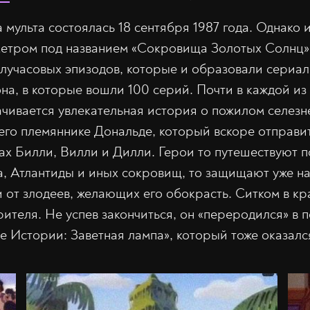
мульта состоялась 18 сентября 1987 года. Однако 
етром под названием «Сокровища Золотых Солнц».
олучасовых эпизодов, которые и образовали сериал.
на, в которые вошли 100 серий. Почти в каждой из
чивается увлекательная история о пожилом селез
его племяннике Дональде, который вскоре отправит
тах Билли, Вилли и Дилли. Герои то путешествуют п
, Атлантиды и иных сокровищ, то защищают уже н
 от злодеев, желающих его обокрасть. Ситком в к
рителя. Не успев закончиться, он «переродился» в
е Истории: Заветная лампа», который тоже оказал