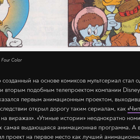
 Four Color
о созданный на основе комиксов мультсериал стал 
 и вторым подобным телепроектом компании Disne
оказался первым анимационным проектом, выходив
оследствии открыл дорогу таким сериалам, как
«Чип
 на виражах». «Утиные истории» неоднократно ном
 самая выдающаяся анимационная программа. А в 
ил
проект на первое место как лучший анимационны