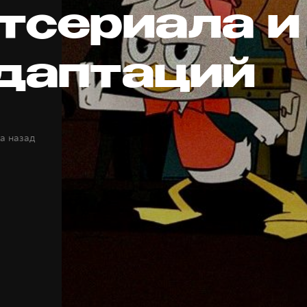
тсериала и
адаптаций
да назад