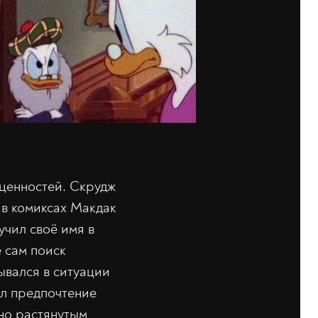
 ценностей. Скрудж
 в комиксах Макдак
учил своё имя в
е сам поиск
ывался в ситуации
ал предпочтение
ьно растянутым