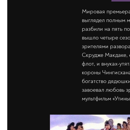
Мировая премьера 
выглядел полным м
разбили на пять п
вышло четыре сезо
зрителями развора
Скрудже Макдаке, 
флот, и внуках-утя
короны Чингисхана
богатство дядюшки
завоевал любовь з
мультфильм «Утины