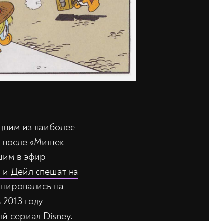
одним из наиболее
y после «Мишек
шим в эфир
 и Дейл спешат на
инировались на
2013 году
й сериал Disney.