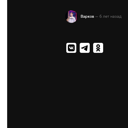
— 6 лет назад
Варков