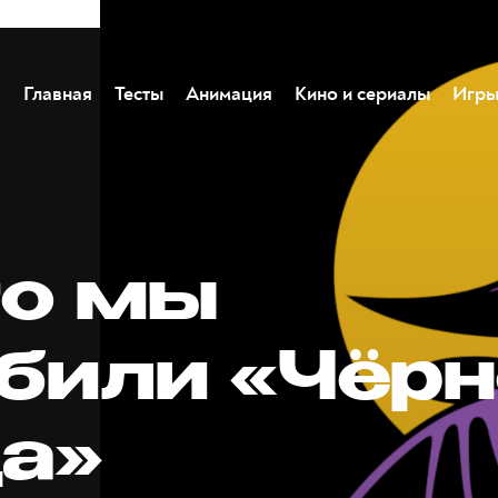
Главная
Тесты
Анимация
Кино и сериалы
Игр
то мы
били «Чёрн
а»