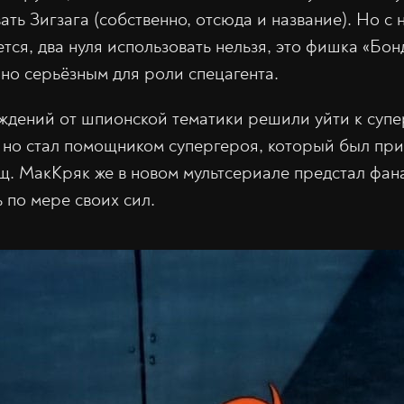
ать Зигзага (собственно, отсюда и название). Но с 
тся, два нуля использовать нельзя, это фишка «Бон
чно серьёзным для роли спецагента.
ждений от шпионской тематики решили уйти к супе
, но стал помощником супергероя, который был при
щ. МакКряк же в новом мультсериале предстал фан
 по мере своих сил.