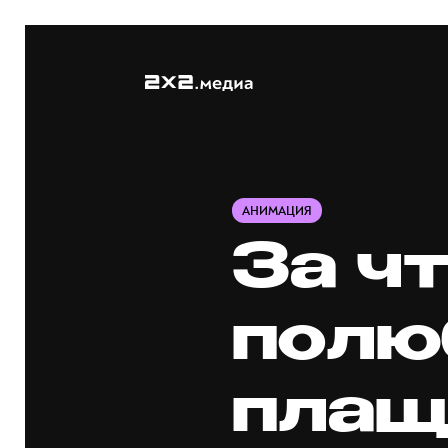
АНИМАЦИЯ
За ч
полю
плащ