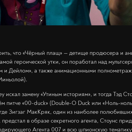
ить, что «Чёрный плащ» — детище продюсера и ан
амой героической утки, он поработал над мультсе
ом и Дейлом», а также анимационными полнометра
Миньолой).
ey искал замену «Утиным историям», и тогда Тэд Ст
м питче «00-duck» (Double-O Duck или «Ноль-ноль-
 где Зигзаг МакКряк, один из наиболее полюбивши
, предстал в образе секретного агента, Стоунс при
одирующего Агента 007 и всю шпионскую тематику.