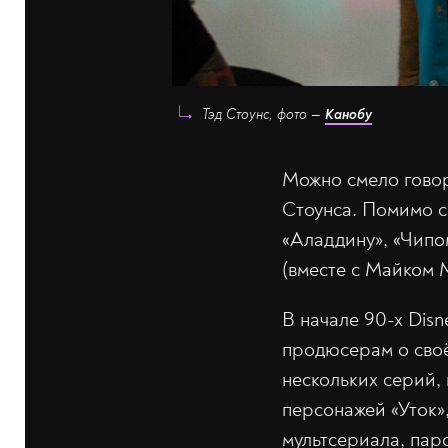
Тэд Стоунс, фото —
Канобу
Можно смело говор
Стоунса. Помимо с
«Аладдину», «Чип
(вместе с Майком 
В начале 90-х Disn
продюсерам о своё
нескольких серий,
персонажей «Уток»
мультсериала, пар