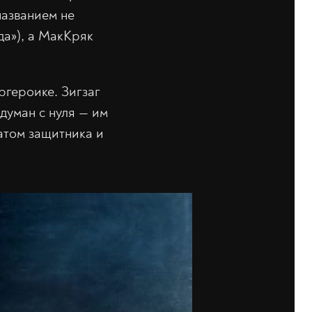
названием не
да»), а МакКряк
ргероике. Зигзаг
думан с нуля — им
атом защитника и