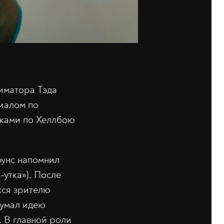
иматора Тэда
риалом по
жками по Хеллбою
оунс напомнил
утка»). После
хся зрителю
думал идею
 В главной роли