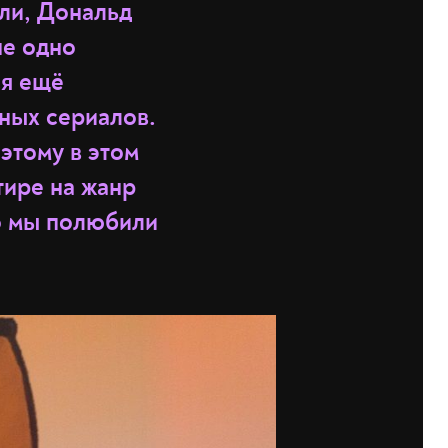
ли, Дональд
не одно
ся ещё
нных сериалов.
этому в этом
тире на жанр
то мы полюбили