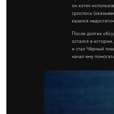
он хотел использов
срослось (оказывае
казался недостато
После долгих обсу
остался в истории
и стал Чёрный пла
начал ему помогать