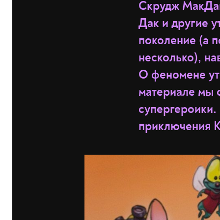
Скрудж МакДак
Дак и другие 
поколение (а 
несколько), на
О феномене ут
материале мы 
супергероики.
приключения К