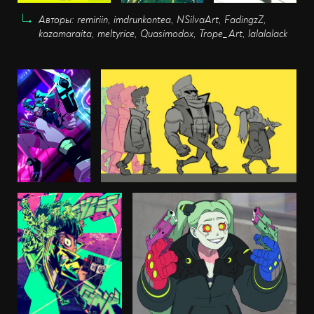
Авторы: remiriin, imdrunkontea, NSilvaArt, FadingzZ,
kazamaraita, meltyrice, Quasimodox, Trope_Art, lalalalack