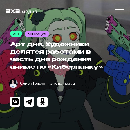
АРТ
АНИМАЦИЯ
Арт дня. Художники
делятся работами в
честь дня рождения
аниме по «Киберпанку»
— 3 года назад
Семён Трясин