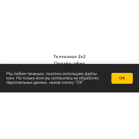
Телеканал 2х2
Онлайн-эфир
Все авторы
Мы любим печеньки, поэтому используем файлы
Все темы
куки. Но только если вы согласитесь на
обработку
ОК
персональных данных
, нажав кнопку "ОК"
© ООО «ТРК «2Х2», 2026
Правовая информация