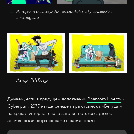
Авторы: maclunkey2012, psuedofolio, SkyHawkinsArt,
imittongtare,
Автор: PeleRasjp
Думаем, если в грядущем дополнении
Phantom Liberty
к
Cyberpunk 2077 найдётся ещё пара отсылок к «Бегущим
по краю», интернет снова затопит потоком артов с
анимешными нетраннерами и наёмниками!