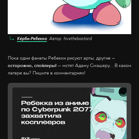
Кёрби-Ребекка
. Автор: hivethebastard
Пока одни фанаты Ребекки рисуют арты, другие
—
осторожно, спойлеры! —
мстят Адаму Смэшеру... В каком
лагере вы? Пишите в комментариях!