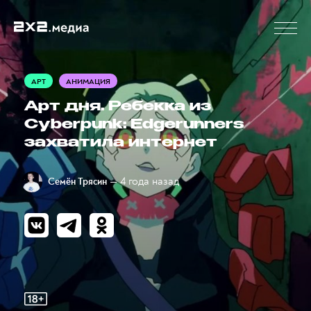
АРТ
АНИМАЦИЯ
Арт дня. Ребекка из
Cyberpunk: Edgerunners
захватила интернет
— 4 года назад
Семён Трясин