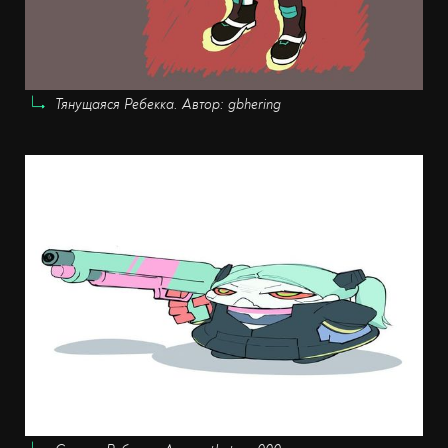
Тянущаяся Ребекка. Автор: gbhering