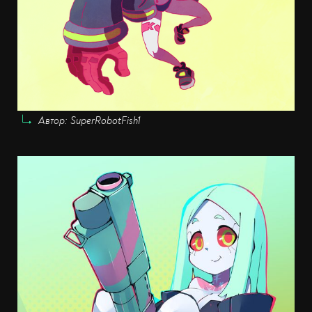
Автор: SuperRobotFish1