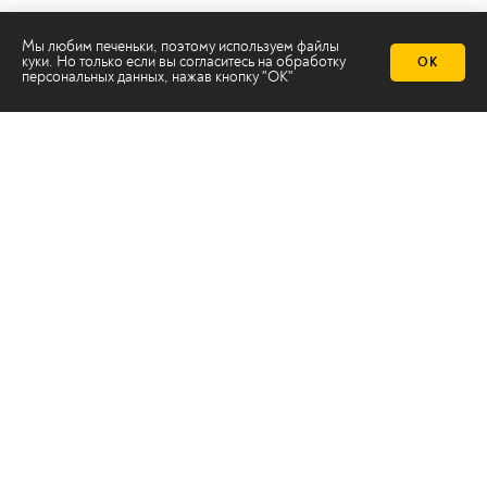
Мы любим печеньки, поэтому используем файлы
куки. Но только если вы согласитесь на
обработку
ОК
персональных данных
, нажав кнопку "ОК"
Телеканал 2х2
Онлайн-эфир
Все авторы
Все темы