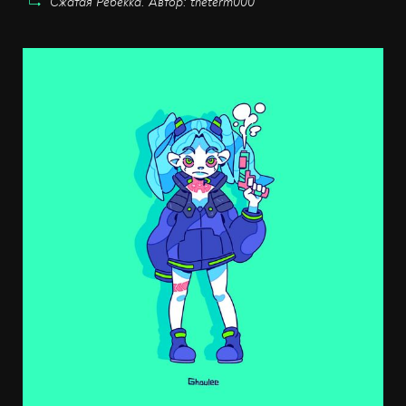
Сжатая Ребекка. Автор: theterm000