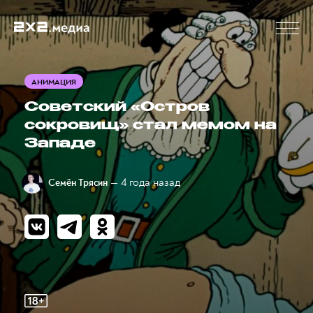
АНИМАЦИЯ
Советский «Остров
сокровищ» стал мемом на
Западе
— 4 года назад
Семён Трясин